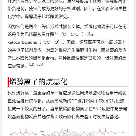
许多烯醇离子不会发生的反应。
虽然烯醇是中性的，但烯醇离子
带负电荷，使它们成为更好的亲核试剂。
因此，在实验室和生物
化学中，烯醇离子比烯醇更常见。
因为它们是两个非等价形式共振杂交体，烯醇化物离子可以在无
-
论是作为乙烯基被看作
醇盐
（C = C-Ò
）
或α-
-
ketocarbanions（
CC = O）。
因此，烯醇离子可以与氧或碳上
的亲电子试剂反应。
对氧的反应产生烯醇衍生物，而对碳的反应
产生α-取代的羰基化合物。
两种反应性都是已知的，但对碳的反
[1]
：
853
应更常见。
烯醇离子的烷基化
也许烯醇离子最重要的单一反应是通过用
烷基卤化物
或
甲苯磺酸
盐
处理进行
烷基化
，从而形成新的CC键并将两个较小的片段连
接成一个较大的
分子
。
当亲核烯醇化物离子在SN
反应中与
亲电
2
烷基卤化物
反应并
通过背面攻击
取代
离去基团
时发生烷基化
。