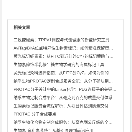
相关文章
二氢辣椒素：TRPV1调控与代谢健康的新型研究工具
AviTag/BirA位点特异性生物素标记：如何精准保留蛋白 ...
荧光标记虾青素：从FITC到近红外CY7的标记策略与应用全景
生物素修饰半乳糖：糖生物学研究的专属标记工具
荧光标记染料选择指南：从FITC到Cy7，如何为你的实验选对 ...
纳孚生物PROTAC定制合成服务全览：从分子砌块到完整PRO ...
PROTAC分子设计中的Linker化学：PEG连接子的关键 ...
纳孚生物定制合成平台：从毫克到百克的质量交付体系
生物素标记服务全流程解析：从项目评估到质量交付
PROTAC 分子合成要点
纳孚生物化合物定制合成服务：从毫克到公斤级的全流程方案
生物素-亲和素系统：从基础原理到前沿应用