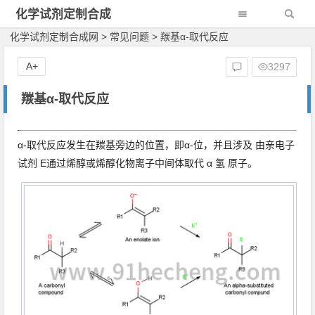
化学试剂定制合成
网
化学试剂定制合成网
>
常见问题
>
羰基α-取代反应
A+
3297
羰基α-取代反应
α-取代反应发生在羰基旁边的位置，即α-位，并且涉及
由
亲电子
试剂
E通过
烯醇
或
烯醇化物离子
中间体
取代
α
氢
原子
。