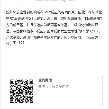
烷基化反应受到影响所有SN
反应
的相同约束
。
因此，在烷基化
2
剂RX离去基团X可以是
氯
，
溴
，
碘
，或
甲苯磺酸酯
。
Tile烷基R应
为伯或甲基，并且优选应为
烯丙基
或
苄基
。
二级卤化物反应很
差，叔卤化物根本不反应，因为
反而发生
竞争性的E2
消除
HX。
乙烯基和芳基卤化物也是非反应性的，因为空间阻止了背面方
[1]
：
855
法。
我的微信
关注我了解更多内容