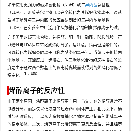
如果使用更强力的碱如
氢化钠
（NaH）或二
异丙基
氨基锂
（
LDA
），则羰基化合物可以完全转化为其烯醇化物离子。
通过
强碱
丁基锂
与
二异丙胺
的反应容易制备的二异丙基氨基锂
（LDA）
在实验室中广泛用作从羰基化合物制备烯醇离子的碱。
许多类型的羰基化合物，包括
醛
，
酮
，
酯
，
硫酯
，
酸
和
酰胺
，可
以通过与LDA反应转化成烯醇离子。
请注意，
腈类
也是酸性的，
可以转化为烯醇类阴离子（称为
腈类阴离子
）。
当氢原子侧接两
个羰基时，其酸度进一步增强。
β-二羰基化合物的这种增强的酸
度是由于通过两个羰基上的负电荷离域而使得到的烯醇化物离子
[1]
：
850
稳定化。
烯醇离子的反应性
由于两个原因，烯醇离子比烯醇更有用。
首先，纯的烯醇通常不
能被分离，而是仅以低
浓度的
短寿命中间体产生
。
相比之下，通
过与强碱反应，可以从大多数羰基化合物容易地制备纯烯醇离子
的稳定溶液。
其次，烯醇离子比烯醇离子更具反应性，并且经历