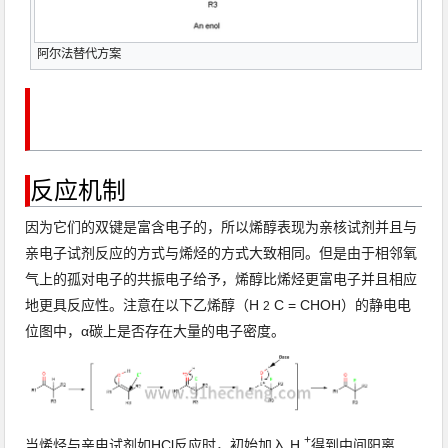
阿尔法替代方案
反应机制
因为它们的
双键
是富含电子的，所以烯醇表现为
亲核试剂
并且与
亲电子
试剂
反应的方式与
烯烃的
方式大致相同
。
但是由于
相邻
氧
气
上的孤对电子
的共振
电子
给予
，烯醇比烯烃更富电子并且相应
地更具反应性。
注意在以下乙烯醇（H
C = CHOH）的
静电电
2
位图中
，α碳上是否存在大量的电子密度。
+
当烯烃与亲电试剂如
HCl
反应时
，初始
加入
H
得到中间
阳离