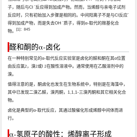
-
子
，随后与Cl
反应
得到加成
产物
。
然而，当烯醇与亲电子试剂
-
反应时，只有初始加入步骤是相同的。
中间阳离子
不是与CI反应
-
得到加成产物，
而是
失去OH
质子，得到α-取代的
羰基化合
[1]
：
845
物
。
醛和酮的α-卤化
在一种特别常见的α-取代反应
实验室
是
卤化
的
醛
和
酮
在其α位置
由反应氯
，溴
或I
在酸性溶液中。
通常使用
在
乙酸
溶剂中的
2
2
2
溴
。
值得注意的是，酮卤化也发生在
生物系统中
，特别是在海藻中，
其中
已发现
二溴
乙醛
，
溴
丙酮，
1,1,1-三溴
丙酮和其它相关化合
物。
卤化是典型的α-取代反应，其通过酸催化形成烯醇中间体而进
行。
α-氢原子的酸性：烯醇离子形成