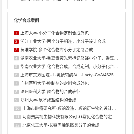
化学合成案例
上海大学-小分子化合物定制合成外包
1
浙江工业大学-两个分子相连，小分子设计合成
2
黄淮学院-多个化合物库小分子定制合成
3
湖南农业大学-香豆素荧光素标记修饰小分子，香豆素衍生物的合成
4
华南农业大学-化合物合成，合成定制，小分子化合物的订购
5
上海市东方医院--L-乳酰辅酶A/ L-Lactyl-CoA/4625-32-5/1926 ...
6
广州医科大学-抑制剂的定制合成外包
7
温州医科大学-聚合物的合成表征
8
郑州大学-氨基成盐结构的合成
9
上海巿肿瘤研究所-顺铂改造，顺铂衍生物的设计合成
10
河南赛美视生物科技有限公司-非常见化合物的定制合成，工艺研发
11
北京化工大学-长链丙烯酰胺类分子的合成
12