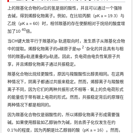
上的羰基化合物的α位的氢是弱
的酸性
，并且可以通过一个强除
去
碱
，得到烯醇化物离子。
例如，在比较
丙酮
（pK
= 19.3）与
a
乙烷
（pK
= 60）时，相邻羰基的存在使酮相对于烷烃的酸度增
a
40
加了10
倍
。
当CH键大致平行于
羰基
的p
轨道
取向时，发生
质子
从羰基化合物
2 -
中的
提取
。
烯醇化物离子的α碳原子是sp
杂化的并且具有与相
邻的羰基p轨道重叠的p轨道。
因此，负
电荷
由
电负性
氧原子
共
享
，并且烯醇化物离子通过
共振
稳定
。
羰基化合物比烷烃更酸性，原因与
羧酸
酸性比醇类相同。
在这两
种情况下，
阴离子
都通过共振来稳定。
然而，
烯醇
离子
与羧酸根
离子
不同，因为它们的两种共振形式不相等 - 氧上的负电荷形式
的能量低于带有碳上电荷的形式。
然而，共振稳定背后的原理在
两种情况下都是相同的。
因为羰基化合物仅是弱酸性的，所以烯醇化物离子形成需要强
碱。
如果使用醇盐如乙醇钠作为碱，则去质子化仅发生在约
0.1％的程度，因为丙酮是比乙醇弱的酸（pK
= 16）。
然而，
a