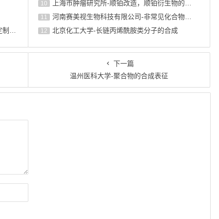
上海巿肿瘤研究所-顺铂改造，顺铂衍生物的设计合成
10
河南赛美视生物科技有限公司-非常见化合物的定制合成，工艺研发
11
河南赛美视生物科技有限公司-非常见化合物的定制合成，工艺研发
北京化工大学-长链丙烯酰胺类分子的合成
12
下一篇
成
温州医科大学-聚合物的合成表征