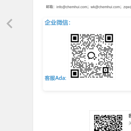
邮箱：
info@chemhui.com
；
wk@chemhui.com
；
zqw