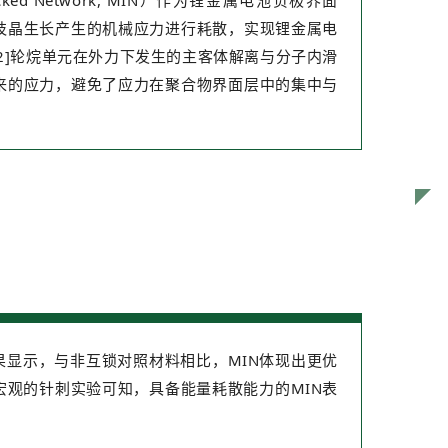
locked Network, MIN）作为锂金属电池负极界面
枝晶生长产生的机械应力进行耗散，实现锂金属电
2]轮烷单元在外力下发生的主客体解离与分子内滑
来的应力，避免了应力在聚合物界面层中的集中与
。
果显示，与非互锁对照材料相比，MIN体现出更优
宏观的针刺实验可知，具备能量耗散能力的MIN表