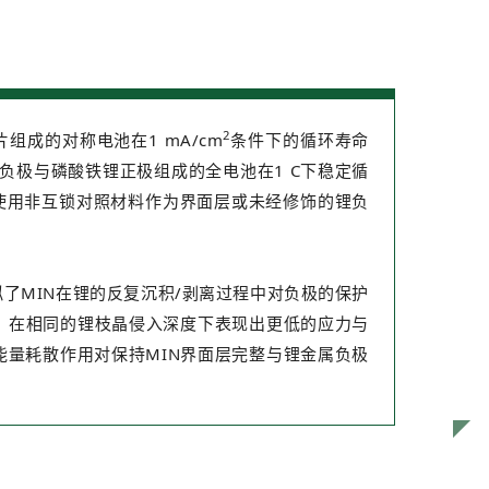
2
组成的对称电池在1 mA/cm
条件下的循环寿命
锂负极与磷酸铁锂正极组成的全电池在1 C下稳定循
于使用非互锁对照材料作为界面层或未经修饰的锂负
了MIN在锂的反复沉积/剥离过程中对负极的保护
，在相同的锂枝晶侵入深度下表现出更低的应力与
能量耗散作用对保持MIN界面层完整与锂金属负极