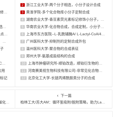
浙江工业大学-两个分子相连，小分子设计合成
2
蛋白丙酮酸化修饰：代谢调控免疫的全新翻译后修饰类型
黄淮学院-多个化合物库小分子定制合成
3
湖南农业大学-香豆素荧光素标记修饰小分子，香豆素衍生物的合成
4
"生物素标记抗体"怎么做？完整实验流程与试剂选择指南
华南农业大学-化合物合成，合成定制，小分子化合物的订购
5
生物素标记的偶联化学：NHS酯、马来酰亚胺、点击化学怎么选
上海市东方医院--L-乳酰辅酶A/ L-Lactyl-CoA/4625-32-5/1926 ...
6
...
广州医科大学-抑制剂的定制合成外包
7
子
温州医科大学-聚合物的合成表征
8
郑州大学-氨基成盐结构的合成
9
点击化学在生物偶联中的应用：CuAAC与SPAAC反应机理深 ...
上海巿肿瘤研究所-顺铂改造，顺铂衍生物的设计合成
10
应用
河南赛美视生物科技有限公司-非常见化合物的定制合成，工艺研发
11
标记
北京化工大学-长链丙烯酰胺类分子的合成
12
下一篇
究进展
柏林工大/苏大AM：循环氢吸附/脱附策略，助力LaNi5金属间化合物高效稳定催化OER