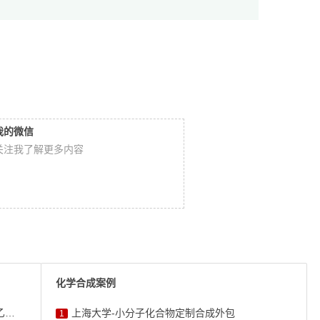
我的微信
关注我了解更多内容
化学合成案例
小分子，大作为：探秘CAS 73818-29-8——1-乙酰 ...
上海大学-小分子化合物定制合成外包
1