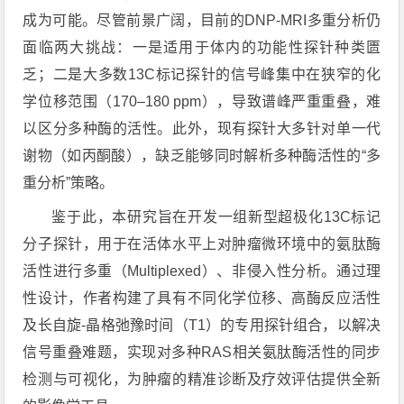
成为可能。尽管前景广阔，目前的DNP-MRI多重分析仍
面临两大挑战：一是适用于体内的功能性探针种类匮
乏；二是大多数13C标记探针的信号峰集中在狭窄的化
学位移范围（170–180 ppm），导致谱峰严重重叠，难
以区分多种酶的活性。此外，现有探针大多针对单一代
谢物（如丙酮酸），缺乏能够同时解析多种酶活性的“多
重分析”策略。
鉴于此，本研究旨在开发一组新型超极化13C标记
分子探针，用于在活体水平上对肿瘤微环境中的氨肽酶
活性进行多重（Multiplexed）、非侵入性分析。通过理
性设计，作者构建了具有不同化学位移、高酶反应活性
及长自旋-晶格弛豫时间（T1）的专用探针组合，以解决
信号重叠难题，实现对多种RAS相关氨肽酶活性的同步
检测与可视化，为肿瘤的精准诊断及疗效评估提供全新