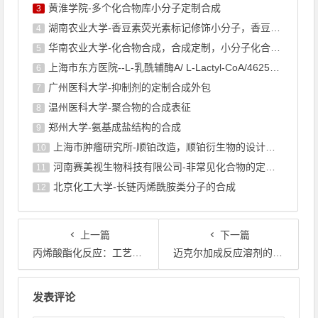
黄淮学院-多个化合物库小分子定制合成
3
湖南农业大学-香豆素荧光素标记修饰小分子，香豆素衍生物的合成
4
华南农业大学-化合物合成，合成定制，小分子化合物的订购
5
上海市东方医院--L-乳酰辅酶A/ L-Lactyl-CoA/4625-32-5/1926 ...
6
广州医科大学-抑制剂的定制合成外包
7
温州医科大学-聚合物的合成表征
8
郑州大学-氨基成盐结构的合成
9
上海巿肿瘤研究所-顺铂改造，顺铂衍生物的设计合成
10
河南赛美视生物科技有限公司-非常见化合物的定制合成，工艺研发
11
北京化工大学-长链丙烯酰胺类分子的合成
12
上一篇
下一篇
丙烯酸酯化反应：工艺原理与催化剂选择
迈克尔加成反应溶剂的选择：策略与绿色化趋势
文章导航
发表评论