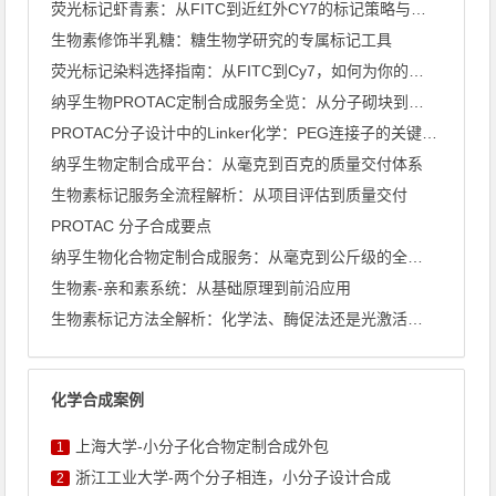
荧光标记虾青素：从FITC到近红外CY7的标记策略与应用全景
生物素修饰半乳糖：糖生物学研究的专属标记工具
荧光标记染料选择指南：从FITC到Cy7，如何为你的实验选对 ...
纳孚生物PROTAC定制合成服务全览：从分子砌块到完整PRO ...
PROTAC分子设计中的Linker化学：PEG连接子的关键 ...
纳孚生物定制合成平台：从毫克到百克的质量交付体系
生物素标记服务全流程解析：从项目评估到质量交付
PROTAC 分子合成要点
纳孚生物化合物定制合成服务：从毫克到公斤级的全流程方案
生物素-亲和素系统：从基础原理到前沿应用
生物素标记方法全解析：化学法、酶促法还是光激活法？
化学合成案例
上海大学-小分子化合物定制合成外包
1
浙江工业大学-两个分子相连，小分子设计合成
2