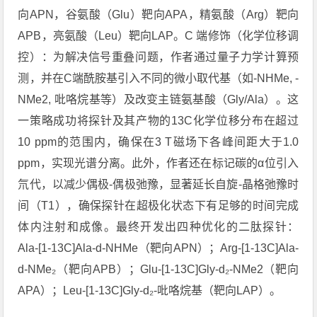
向APN，谷氨酸（Glu）靶向APA，精氨酸（Arg）靶向
APB，亮氨酸（Leu）靶向LAP。C 端修饰（化学位移调
控）：为解决信号重叠问题，作者通过量子力学计算预
测，并在C端酰胺基引入不同的微小取代基（如-NHMe, -
NMe2, 吡咯烷基等）及改变主链氨基酸（Gly/Ala）。这
一策略成功将探针及其产物的13C化学位移分布在超过
10 ppm的范围内，确保在3 T磁场下各峰间距大于1.0
ppm，实现光谱分离。此外，作者还在标记碳的α位引入
氘代，以减少偶极-偶极弛豫，显著延长自旋-晶格弛豫时
间（T1），确保探针在超极化状态下有足够的时间完成
体内注射和成像。最终开发出四种优化的二肽探针：
Ala-[1-13C]Ala-d-NHMe（靶向APN）；Arg-[1-13C]Ala-
d-NMe₂（靶向APB）；Glu-[1-13C]Gly-d₂-NMe2（靶向
APA）；Leu-[1-13C]Gly-d₂-吡咯烷基（靶向LAP）。