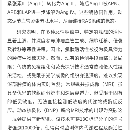
紧张素II（Ang II）转化为Ang III，随后Ang III被APN、
APB和
LAP
进一步降解为Ang IV。这些酶协同作用，动
态调节血管紧张素肽水平，从而维持RAS系统的稳态。
研究表明，在多种恶性肿瘤中，特定氨肽酶的活性
显著上调，并深度参与肿瘤血管生成、细胞迁移、侵袭
及转移等恶性进程。因此，氨肽酶活性被视为极具潜力
的肿瘤生物标志物。然而，现有的检测手段面临显著局
限：传统的免疫组化和荧光探针技术通常依赖侵入性组
织活检，或受限于光学成像的组织穿透深度，难以实现
深部肿瘤的体内实时监测；常规磁共振成像（MRI）虽
具备优异的软组织分辨率和深层穿透力，但受限于固有
的低灵敏度，无法直接检测低浓度的代谢物或酶促反
应。
动态核极化
（DNP）耦合MRI技术的出现为突破这
一瓶颈提供了新契机。该技术可将13C标记分子的信号
增强逾10000倍，使得实时监测体内代谢过程及酶活性