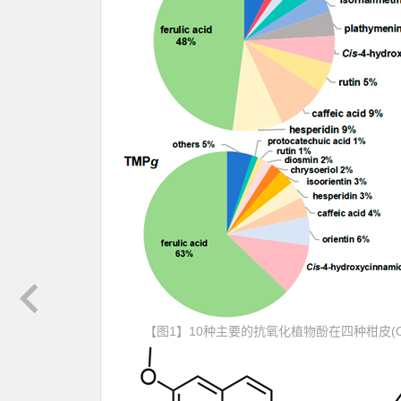
【图1】10种主要的抗氧化植物酚在四种柑皮(OMP,