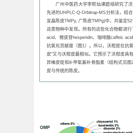
广州中医药大学李熙灿课题组研究了沃
先进的UHPLC-Q-Orbitrap-MS分
宜晶陈皮TMPy, 广陈皮TMPg)中，共鉴
这类物种中发现。所有的这些化合物都进行了含
acid、
橙皮苷
hesperidin、咖啡酸caf
抗氧化贡献度（图1）。所以，沃柑皮在抗
皮”又与沃柑皮最相似。它预示了沃柑皮具
异嗪皮啶和8-甲氧基
补骨脂素
（结构式见图
皮与传统的陈皮。