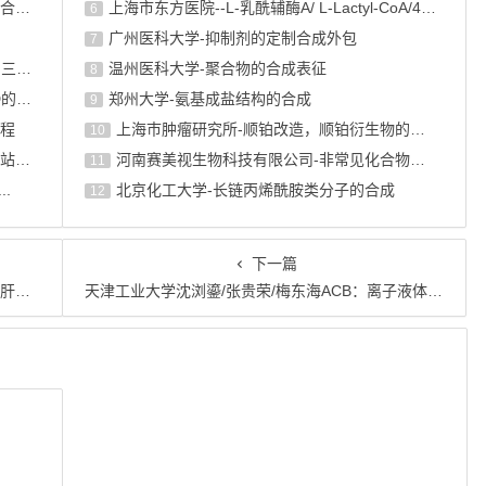
纳孚生物定制合成服务：从毫克到公斤级的化学合成能力全景
上海市东方医院--L-乳酰辅酶A/ L-Lactyl-CoA/4625-32-5/1926 ...
6
广州医科大学-抑制剂的定制合成外包
7
PROTAC连接子设计新趋势：从双功能到大环与三价架构
温州医科大学-聚合物的合成表征
8
邻近生物素标记技术全解析：从BioID到TurboID的技术 ...
郑州大学-氨基成盐结构的合成
9
程
上海巿肿瘤研究所-顺铂改造，顺铂衍生物的设计合成
10
纳孚生物生物素标记定制服务：科研级标记，一站式交付
河南赛美视生物科技有限公司-非常见化合物的定制合成，工艺研发
11
..
北京化工大学-长链丙烯酰胺类分子的合成
12
下一篇
代谢
天津工业大学沈浏鎏/张贵荣/梅东海ACB：离子液体阳离子稳定CO2·−自由基实现高效CO2电还原