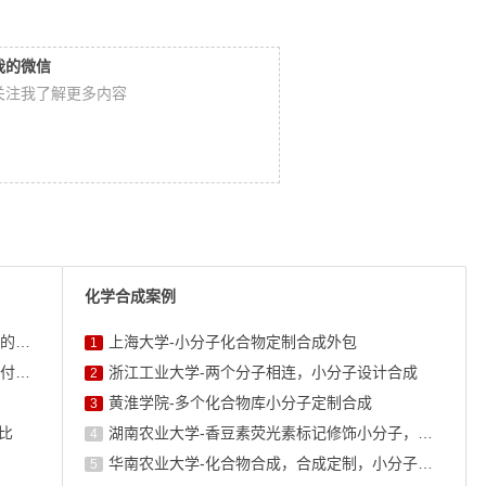
我的微信
关注我了解更多内容
化学合成案例
生物素修饰半乳糖：从分子设计到糖生物学应用的高效工具
上海大学-小分子化合物定制合成外包
1
纳孚生物定制合成服务：从分子砌块到公斤级交付的全链条能力
浙江工业大学-两个分子相连，小分子设计合成
2
黄淮学院-多个化合物库小分子定制合成
3
对比
湖南农业大学-香豆素荧光素标记修饰小分子，香豆素衍生物的合成
4
华南农业大学-化合物合成，合成定制，小分子化合物的订购
5