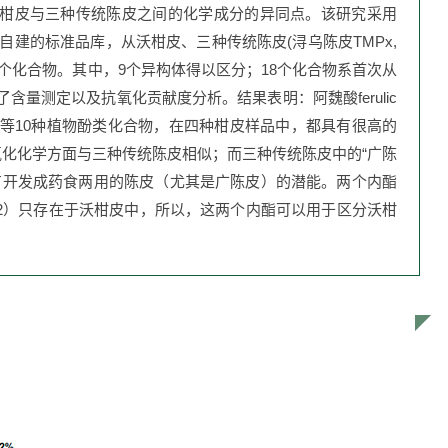
柑皮与三种传统陈皮之间的化学成分的异同点。该研究采用
析法，结合自建的标准品库，从沃柑皮、三种传统陈皮(
浔乌陈皮TMPx
,
定52个化合物。其中，9个异构体得以区分；18个化合物系首次从
量测定以及抗氧化贡献度分析。结果表明：阿魏酸ferulic
feic acid等10种植物酚类化合物，在四种柑皮样品中，都具有很高的
氧化化学方面与三种传统陈皮相似；而三种传统陈皮中的“广陈
有开发成药食两用的陈皮（尤其是广陈皮）的潜能。两个内酯
2）只存在于沃柑皮中，所以，这两个内酯可以用于区分沃柑