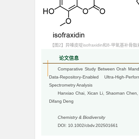
【图2】异嗪皮啶isofraxidin和8-甲氧基补骨脂素
论
文信息
Comparative Study Between Orah Mandar
Data-Repository-Enabled Ultra-High-Perf
Spectrometry Analysis
Hanxiao Chai, Xican Li, Shaoman Chen, 
Difang Deng
Chemistry & Biodiversity
DOI: 10.1002/cbdv.202501661