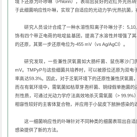
境下还原为卟啰啉（Phlorin），表现出良好的近红外光
于此细菌响应性卟啉，实现了自适应的光动力学/光热抗菌，
研究人员设计合成了一种水溶性阳离子卟啉分子：5,10,15,
饰有四个带正电荷的吡啶盐基团，提高了水溶性并增强了其
的还原，其第一步还原电位为-455 mV（vs Ag/AgCl）。
研究发现，一些兼性厌氧菌如大肠杆菌、鼠伤寒沙门氏
mV。TMPyP与这些细菌共培养时，可以被原位还原为双电子还原
率高达59.3%。因此，对于乏氧环境下的还原性兼性厌氧菌，
而在有氧环境中，需氧菌如枯草芽孢杆菌、铜绿假单胞菌的还原
剂性质，可通过光动力学疗法高效地杀灭需氧菌（> 99.9%）
相容性较好的主客体复合物，并应用于小鼠皮下脓肿感染的
这一细菌响应性的卟啉针对不同种类的细菌表现出自适
感染提供了新的方法。