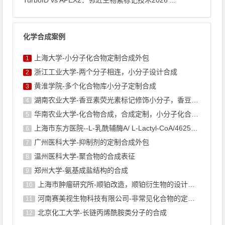
TurboID vs APEX2：邻近生物素标记技术2026 ...
化学合成案例
上海大学-小分子化合物定制合成外包
1
浙江工业大学-两个分子相连，小分子设计合成
2
黄淮学院-多个化合物库小分子定制合成
3
湖南农业大学-香豆素荧光素标记修饰小分子，香豆素衍生物的合成
4
华南农业大学-化合物合成，合成定制，小分子化合物的订购
5
上海市东方医院--L-乳酰辅酶A/ L-Lactyl-CoA/4625-32-5/1926 ...
6
广州医科大学-抑制剂的定制合成外包
7
温州医科大学-聚合物的合成表征
8
郑州大学-氨基成盐结构的合成
9
上海巿肿瘤研究所-顺铂改造，顺铂衍生物的设计合成
10
河南赛美视生物科技有限公司-非常见化合物的定制合成，工艺研发
11
北京化工大学-长链丙烯酰胺类分子的合成
12