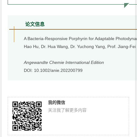
论
文信息
A Bacteria-Responsive Porphyrin for Adaptable Photodyn
Hao Hu, Dr. Hua Wang, Dr. Yuchong Yang, Prof. Jiang-Fei 
Angewandte Chemie International Edition
DOI: 10.1002/anie.202200799
我的微信
关注我了解更多内容