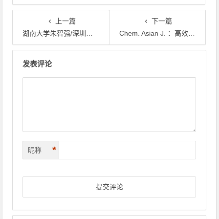
上一篇
下一篇
湖南大学朱智强/深圳大学王任衡EnSM：三功能醚类共溶剂抑制水系锌离子电池中的由水引发的界面副反应
Chem. Asian J. ：高效合成的黄绿色荧光的碳量子点：应用于灵敏的荧光探针检测叶酸
文章导航
发表评论
*
昵称