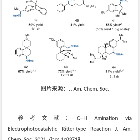
图片来源：J. Am. Chem. Soc.
−
参考文献：C
H Amination via
Electrophotocatalytic Ritter-type Reaction
J. Am.
Chem. Soc. 2021, /jacs.1c03718