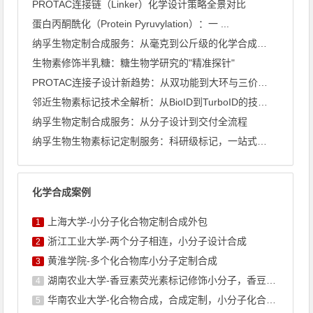
PROTAC连接链（Linker）化学设计策略全景对比
蛋白丙酮酰化（Protein Pyruvylation）：一 ...
纳孚生物定制合成服务：从毫克到公斤级的化学合成能力全景
生物素修饰半乳糖：糖生物学研究的"精准探针"
PROTAC连接子设计新趋势：从双功能到大环与三价架构
邻近生物素标记技术全解析：从BioID到TurboID的技术 ...
纳孚生物定制合成服务：从分子设计到交付全流程
纳孚生物生物素标记定制服务：科研级标记，一站式交付
化学合成案例
上海大学-小分子化合物定制合成外包
1
浙江工业大学-两个分子相连，小分子设计合成
2
黄淮学院-多个化合物库小分子定制合成
3
湖南农业大学-香豆素荧光素标记修饰小分子，香豆素衍生物的合成
4
华南农业大学-化合物合成，合成定制，小分子化合物的订购
5