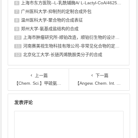
上海市东方医院--L-乳酰辅酶A/ L-Lactyl-CoA/4625-32-5/1926 ...
6
广州医科大学-抑制剂的定制合成外包
7
温州医科大学-聚合物的合成表征
8
郑州大学-氨基成盐结构的合成
9
上海巿肿瘤研究所-顺铂改造，顺铂衍生物的设计合成
10
河南赛美视生物科技有限公司-非常见化合物的定制合成，工艺研发
11
北京化工大学-长链丙烯酰胺类分子的合成
12
上一篇
下一篇
【Chem. Sci.】甲硫氨酸对PHD结构域芳香笼中三甲基赖氨酸识别的贡献：极化率、疏水性和结合电荷的影响
【Angew. Chem. Int. Ed.】底物导向的双加氧酶AsqJ催化合成喹诺酮类和喹唑啉酮类生物碱
文章导航
发表评论