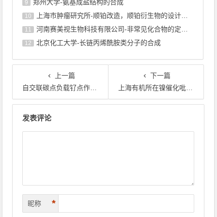
郑州大学-氨基成盐结构的合成
9
上海巿肿瘤研究所-顺铂改造，顺铂衍生物的设计合成
10
河南赛美视生物科技有限公司-非常见化合物的定制合成，工艺研发
11
北京化工大学-长链丙烯酰胺类分子的合成
12
上一篇
下一篇
自交联碳点负载钌点作为一种高效稳定的全pH电解水产氢催化剂
上海有机所在镍催化吡啶选择性C-H官能团化反应方面取得进展
文章导航
发表评论
*
昵称