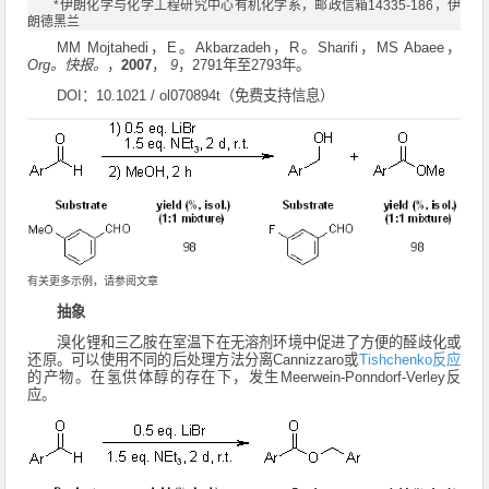
*伊朗化学与化学工程研究中心有机化学系，邮政信箱14335-186，伊
朗德黑兰
MM Mojtahedi，E。Akbarzadeh，R。Sharifi，MS Abaee，
Org。
快报。
，
2007
，
9
，2791年至2793年。
DOI：
10.1021 / ol070894t
（免费支持信息）
有关更多示例，请参阅文章
抽象
溴化锂和三乙胺在室温下在无溶剂环境中促进了方便的醛歧化或
还原。
可以使用不同的后处理方法分离Cannizzaro或
Tishchenko反应
的产物。
在氢供体醇的存在下，发生Meerwein-Ponndorf-Verley反
应。