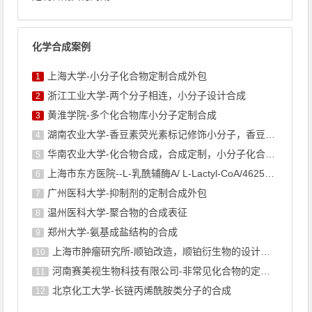
化学合成案例
上海大学-小分子化合物定制合成外包
1
浙江工业大学-两个分子相连，小分子设计合成
2
黄淮学院-多个化合物库小分子定制合成
3
湖南农业大学-香豆素荧光素标记修饰小分子，香豆素衍生物的合成
4
华南农业大学-化合物合成，合成定制，小分子化合物的订购
5
上海市东方医院--L-乳酰辅酶A/ L-Lactyl-CoA/4625-32-5/1926 ...
6
广州医科大学-抑制剂的定制合成外包
7
温州医科大学-聚合物的合成表征
8
郑州大学-氨基成盐结构的合成
9
上海巿肿瘤研究所-顺铂改造，顺铂衍生物的设计合成
10
河南赛美视生物科技有限公司-非常见化合物的定制合成，工艺研发
11
北京化工大学-长链丙烯酰胺类分子的合成
12