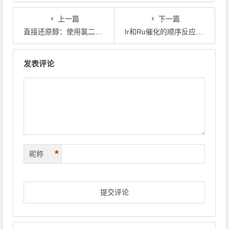
上一篇
下一篇
直接还原醇：使用氯二苯基硅烷和催化量的三氯化铟对二级或叔醇的高度化学选择性还原系统
Ir和Ru催化的顺序反应：用醇不对称α-烷基化还原酮
文章导航
发表评论
*
昵称