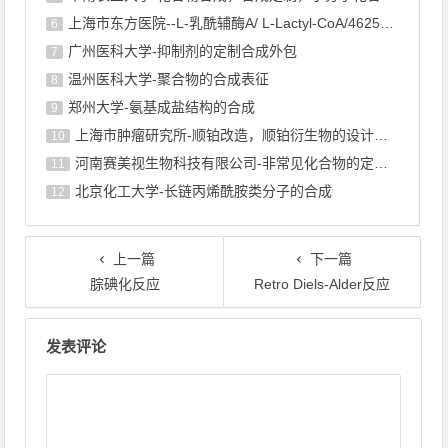
上海市东方医院--L-乳酰辅酶A/ L-Lactyl-CoA/4625-32-5/1926 ...
6
广州医科大学-抑制剂的定制合成外包
7
温州医科大学-聚合物的合成表征
8
郑州大学-氨基成盐结构的合成
9
上海巿肿瘤研究所-顺铂改造，顺铂衍生物的设计合成
10
河南赛美视生物科技有限公司-非常见化合物的定制合成，工艺研发
11
北京化工大学-长链丙烯酰胺类分子的合成
12
上一篇
下一篇
腙碘化反应
Retro Diels-Alder反应
文章导航
发表评论