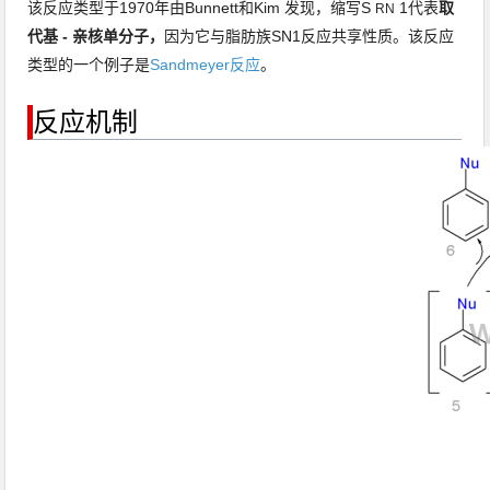
该反应类型于1970年由Bunnett和Kim
发现，
缩写S
1代表
取
RN
代基 - 亲核单分子，
因为它与脂肪族
SN1反应
共享性质
。
该反应
类型的一个例子是
Sandmeyer反应
。
反应机制