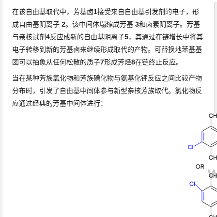
在该
自由基取代中
，芳基卤
1
接受来自
自由基引发剂
的电子，
形
成
自由基阴离子
2
。
该中间体塌缩成
芳基
3
和卤素阴离子。
芳基
与亲核试剂
4
反应
成新的自由基阴离子
5
，其通过在
链增长
中将其
电子转移到新的芳基卤来继续形成取代的产物
。
可替换地苯基基
团可以抽象从任何松散的质子
7
形成芳烃
8
在
链终止
反应。
当在某种芳族氯化物和芳族碘化物与氨基化钾反应之间比较产物
分布时，引发
了自由基
中间体
参与
新型
亲核芳族取代
。
氯化物反
应通过经典的
芳基
中间体进行：