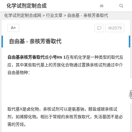
化学试剂定制合成
网
化学试剂定制合成网
>
行业文章
>
自由基 - 亲核芳香取代
A+
2079
自由基 - 亲核芳香取代
自由基亲核芳香取代
或
小号
1
在
有机化学
是一种类型的
取代反
RN
应
，其中某些
取代基
上的
芳族化合物
通过置换
亲核试剂
通过中介
自由基
物种：
取代基X是
卤化物
，亲核试剂可以是
氨基钠
，
醇盐
或碳亲核试
剂，如
烯醇化物
。
相比于常规的
亲核芳族取代
，
失活基团
不是必
需的芳烃。