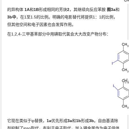
的
异构体
1A
和
1B
形成相同的芳炔
2
，其继续向反应
苯胺
图3a
和
3b中
，在1至1.5的比例。
明确的
电影替代
将提供1：1的比例，
但其他空间和电子因素也会发挥作用。
在
1,2,4-三甲基苯
部分
中用
碘
取代
氯会
大大改变产物分布：
它现在类似于
ip替换
，
1a
优先形成
3a
和
1b
形成
3b
。
自由基清除
剂
抑制了ipso取代，有利于电子取代，加入钾金属作为电子供体