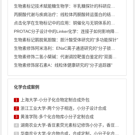
生物素标记技术赋能糖生物学：半乳糖探针的科研应用全景
丙酮酸代谢与疾病治疗：线粒体丙酮酸转运蛋白的结构解析
点击化学在生物标记中的应用：铜催化与无铜体系的深度比较
PROTAC分子设计中的Linker化学：连接子如何影响降解 ...
生物素标记鹅脱氧胆酸：胆汁酸受体研究的"多功能探针"
生物素修饰阿米洛利：ENaC离子通道研究的"分子锁与钥匙"
生物素修饰二氢小檗碱：代谢调控靶蛋白鉴定的"双面探针"
生物素修饰尿石素A：线粒体健康研究的"分子追踪器"
化学合成案例
上海大学-小分子化合物定制合成外包
1
浙江工业大学-两个分子相连，小分子设计合成
2
黄淮学院-多个化合物库小分子定制合成
3
湖南农业大学-香豆素荧光素标记修饰小分子，香豆素衍生物的合成
4
华南农业大学-化合物合成，合成定制，小分子化合物的订购
5