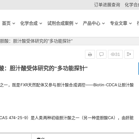
订单进展查询
化学合成
首页
化学合成
试剂合成案例
产品中心
专业文章
胆酸：胆汁酸受体研究的"多功能探针"
31
酸：胆汁酸受体研究的"多功能探针"
一，既是FXR天然配体又参与胆汁酸合成调控——Biotin-CDCA让胆汁酸
CDCA，CAS 474-25-9）是人类两种初级胆汁酸之一（另一种是胆酸CA），由肝脏