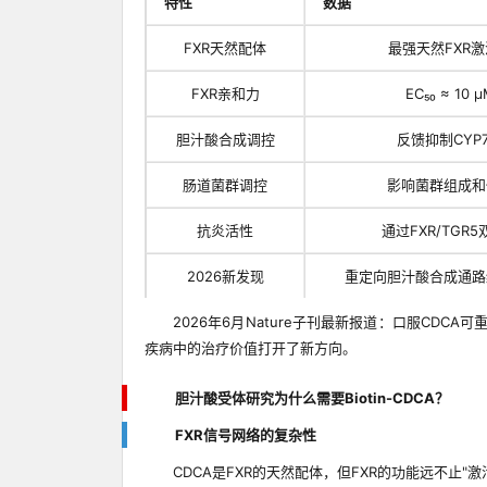
特性
数据
FXR天然配体
最强天然FXR
FXR亲和力
EC₅₀ ≈ 10 
胆汁酸合成调控
反馈抑制CYP7
肠道菌群调控
影响菌群组成和
抗炎活性
通过FXR/TGR
2026新发现
重定向胆汁酸合成通路
2026年6月Nature子刊最新报道：口服CD
疾病中的治疗价值打开了新方向。
胆汁酸受体研究为什么需要Biotin-CDCA？
FXR信号网络的复杂性
CDCA是FXR的天然配体，但FXR的功能远不止