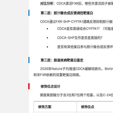
对比分析
：CDCA激活FXR后，哪些共激活因子被
第二层：胆汁酸合成反馈调控靶蛋白
CDCA通过FXR-SHP-CYP7A1通路反馈抑制胆汁酸
CDCA是否直接结合CYP7A1？（可
CDCA-SHP互作是否是直接的？
是否有其他蛋白参与胆汁酸合成反馈环
第三层：肠道疾病靶蛋白鉴定
2026年Nature子刊报道CDCA缓解结肠炎。Bi
和非FXR依赖的双重靶蛋白网络。
修饰位点设计
鹅脱氧胆酸分子含3位和7位两个羟基，以及C-24
修饰方案
修饰位点