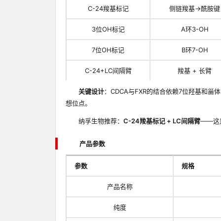
C-24羧基标记
侧链羧基→酰胺键
3位OH标记
A环3-OH
7位OH标记
B环7-OH
C-24+LC间隔臂
羧基 + 长臂
关键设计
：CDCA与FXR的结合依赖7位羟基和甾
想位点。
纳孚生物推荐：
C-24羧基标记 + LC间隔臂
——这
产品参数
参数
规格
产品名称
纯度