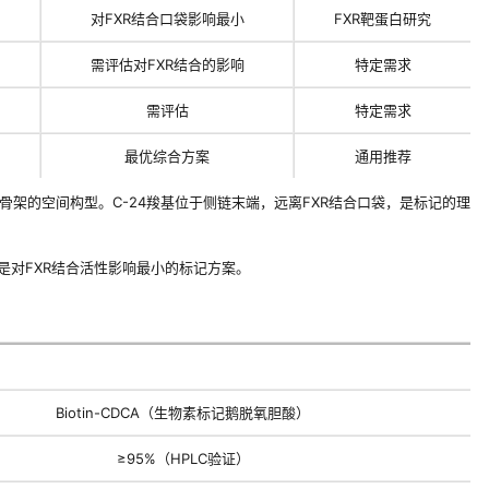
对FXR结合口袋影响最小
FXR靶蛋白研究
需评估对FXR结合的影响
特定需求
需评估
特定需求
最优综合方案
通用推荐
体骨架的空间构型。C-24羧基位于侧链末端，远离FXR结合口袋，是标记的理
是对FXR结合活性影响最小的标记方案。
Biotin-CDCA（生物素标记鹅脱氧胆酸）
≥95%（HPLC验证）