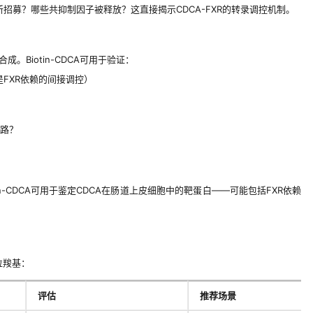
新招募？哪些共抑制因子被释放？这直接揭示CDCA-FXR的转录调控机制。
合成。Biotin-CDCA可用于验证：
能是FXR依赖的间接调控）
路？
otin-CDCA可用于鉴定CDCA在肠道上皮细胞中的靶蛋白——可能包括FXR依赖
位羧基：
评估
推荐场景