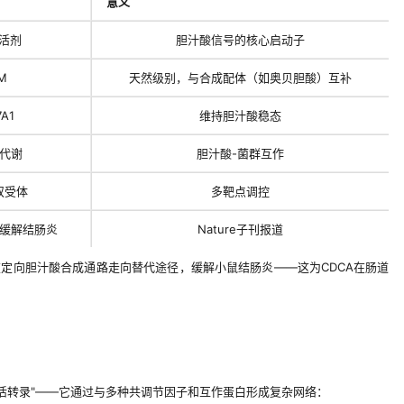
意义
激活剂
胆汁酸信号的核心启动子
μM
天然级别，与合成配体（如奥贝胆酸）互补
A1
维持胆汁酸稳态
代谢
胆汁酸-菌群互作
5双受体
多靶点调控
缓解结肠炎
Nature子刊报道
CA可重定向胆汁酸合成通路走向替代途径，缓解小鼠结肠炎——这为CDCA在肠道
"激活转录"——它通过与多种共调节因子和互作蛋白形成复杂网络：