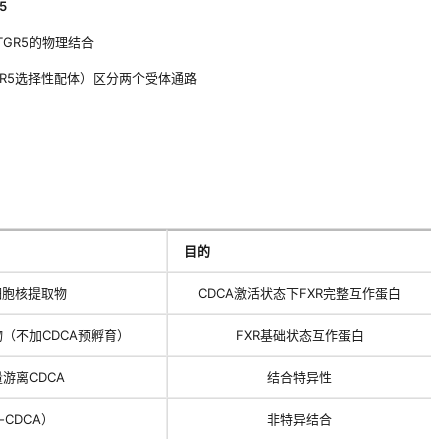
5
与TGR5的物理结合
TGR5选择性配体）区分两个受体通路
目的
 肝细胞核提取物
CDCA激活状态下FXR完整互作蛋白
提取物（不加CDCA预孵育）
FXR基础状态互作蛋白
过量游离CDCA
结合特异性
n-CDCA）
非特异结合