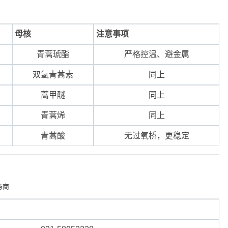
母核
注意事项
青蒿琥酯
严格控温、避金属
双氢青蒿素
同上
蒿甲醚
同上
青蒿烯
同上
青蒿酸
无过氧桥，更稳定
务商