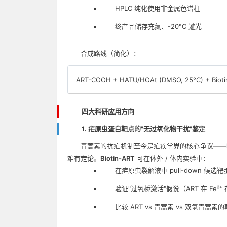
HPLC 纯化使用非金属色谱柱
终产品储存充氮、-20°C 避光
合成路线（简化）：
ART-COOH + HATU/HOAt (DMSO, 25°C) + Bi
四大科研应用方向
1. 疟原虫蛋白靶点的"无过氧化物干扰"鉴定
青蒿素的抗疟机制至今是疟疾学界的核心争议——
难有定论。
Biotin-ART
可在体外 / 体内实验中：
在疟原虫裂解液中 pull-down 候选靶
验证"过氧桥激活"假说（ART 在 Fe
比较 ART vs 青蒿素 vs 双氢青蒿素