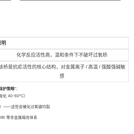
说明
化学反应活性高，温和条件下不破坏过氧桥
该桥是抗疟活性的核心结构，对金属离子 / 高温 / 强酸强碱敏
感
保护策略"
：
化 40-60°C）
 等）——这些会催化过氧键均裂
+HOBt 等非金属缩合体系