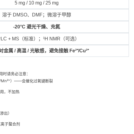
5 mg / 10 mg / 25 mg
溶于 DMSO、DMF；微溶于甲醇
-20°C 避光干燥、充氮
PLC + MS（标准）；¹H NMR（可选）
金属 / 高温 / 光敏感，避免接触 Fe²⁺/Cu²⁺
使用时请务必注意：
u²⁺/Mn²⁺）——会催化过氧键断裂
用，不加热
渗出）
属离子螯合剂