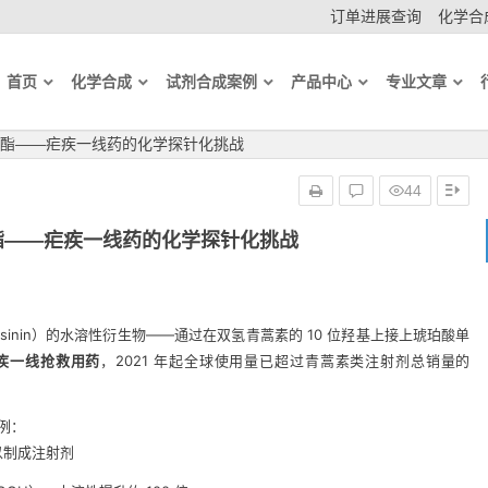
订单进展查询
化学合成
首页
化学合成
试剂合成案例
产品中心
专业文章
酯——疟疾一线药的化学探针化挑战
44
酯——疟疾一线药的化学探针化挑战
temisinin）的水溶性衍生物——通过在双氢青蒿素的 10 位羟基上接上琥珀酸单
疾一线抢救用药
，2021 年起全球使用量已超过青蒿素类注射剂总销量的
例：
难以制成注射剂