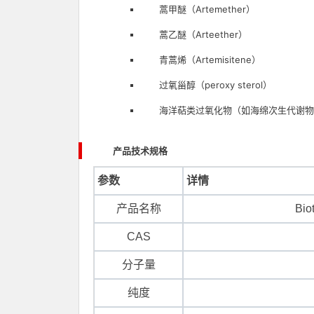
蒿甲醚（Artemether）
蒿乙醚（Arteether）
青蒿烯（Artemisitene）
过氧甾醇（peroxy sterol）
海洋萜类过氧化物（如海绵次生代谢物
产品技术规格
参数
详情
产品名称
Bi
CAS
分子量
纯度