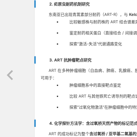
2. 疟原虫耐药机制研究
东南亚已出现青蒿素部分耐药（ART-R），与
Kel
比较敏感株与耐药株的 ART 结合谱差
鉴定耐药相关蛋白（直接结合 / 间接
探索"激活-失活"代谢通路变化
3. ART 抗肿瘤靶点研究
ART 在多种肿瘤细胞（白血病、肺癌、乳腺癌
可用于：
肿瘤细胞系中的直接靶点鉴定
比较 ART 与其他铁死亡诱导剂的靶点
探索"过氧化物激活"在肿瘤细胞中的特
4. 化学探针方法学：含过氧桥天然产物的标记范
ART 的成功标记为整个
含过氧桥 / 亚甲基二氧基