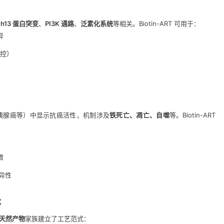
ch13 蛋白突变
、
PI3K 通路
、
泛素化系统
等相关。Biotin-ART 可用于：
异
调控）
、胰腺癌等）中显示抗癌活性，机制涉及
铁死亡、凋亡、自噬
等。Biotin-ART
谱
异性
式
的天然产物
家族建立了工艺范式：