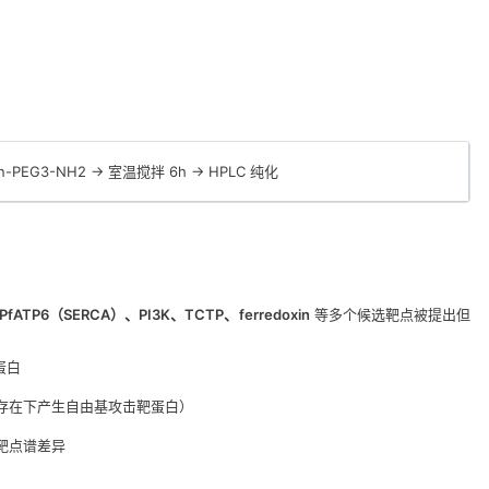
otin-PEG3-NH2 → 室温搅拌 6h → HPLC 纯化
PfATP6（SERCA）、PI3K、TCTP、ferredoxin
等多个候选靶点被提出但
蛋白
²⁺ 存在下产生自由基攻击靶蛋白）
的靶点谱差异