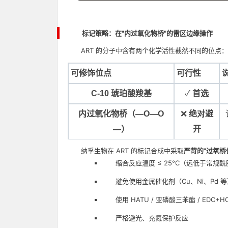
标记策略：在"内过氧化物桥"的雷区边缘操作
ART 的分子中含有两个化学活性截然不同的位点：
可修饰位点
可行性
C-10 琥珀酸羧基
✓
首选
内过氧化物桥（—O—O
❌
绝对避
—）
开
纳孚生物在 ART 的标记合成中采取
严苛的"过氧桥
缩合反应温度 ≤ 25°C（远低于常规酰胺
避免使用金属催化剂（Cu、Ni、Pd
使用 HATU / 亚磷酸三苯酯 / EDC
严格避光、充氮保护反应