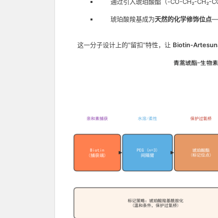
通过引入琥珀酸酯（-CO-CH₂-CH₂-
琥珀酸羧基成为
天然的化学修饰位点
—
这一分子设计上的"留扣"特性，让
Biotin-Artesun