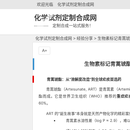
欢迎光临
化学试剂定制合成网
化学试剂定制合成网
---------- 定制合成一站式服务！
化学试剂定制合成网
>
经验分享
>
生物素标记青蒿琥
A+
生物素标记青蒿琥
青蒿琥酯：从"溶解度改造"到全球疟疾首选药
青蒿琥酯（Artesunate, ART）是青蒿素（Ar
酯而成。它是世界卫生组织（WHO）推荐的
重症疟
60%。
ART 的"诞生故事"本身就是天然产物化学的精彩案
青蒿素水溶性差（log P ≈ 2.9），