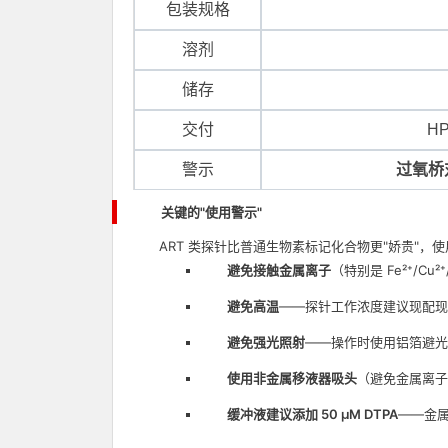
包装规格
溶剂
储存
交付
H
警示
过氧桥对
关键的"使用警示"
ART 类探针比普通生物素标记化合物更"娇贵"，
避免接触金属离子
（特别是 Fe²⁺/C
避免高温
——探针工作浓度建议现配现
避免强光照射
——操作时使用铝箔避光
使用非金属移液器吸头
（避免金属离子
缓冲液建议添加 50 μM DTPA
——金