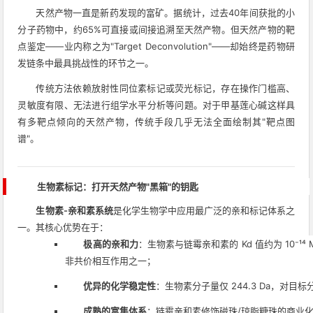
天然产物一直是新药发现的富矿。据统计，过去40年间获批的小
分子药物中，约65%可直接或间接追溯至天然产物。但天然产物的靶
点鉴定——业内称之为"Target Deconvolution"——却始终是药物研
发链条中最具挑战性的环节之一。
传统方法依赖放射性同位素标记或荧光标记，存在操作门槛高、
灵敏度有限、无法进行组学水平分析等问题。对于甲基莲心碱这样具
有多靶点倾向的天然产物，传统手段几乎无法全面绘制其"靶点图
谱"。
生物素标记：打开天然产物"黑箱"的钥匙
生物素-亲和素系统
是化学生物学中应用最广泛的亲和标记体系之
一。其核心优势在于：
极高的亲和力
：生物素与链霉亲和素的 Kd 值约为 10⁻
非共价相互作用之一；
优异的化学稳定性
：生物素分子量仅 244.3 Da，对目
成熟的富集体系
：链霉亲和素修饰磁珠/琼脂糖珠的商业