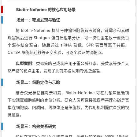
Biotin-Neferine 的核心应用场景
场景一：靶点发现与验证
将 Biotin-Neferine 探针与肿瘤细胞裂解液孵育，链霉亲和素磁
珠富集后进行 Shotgun 蛋白质组学分析，可一次性鉴定数十至数百
个潜在结合蛋白。随后通过 siRNA 敲低、SPR 表面等离子共振、
CETSA 细胞热迁移等正交实验，可逐个验证关键靶点。
典型案例
：类似策略已成功应用于雷公藤红素、姜黄素等多个天
然产物的靶点鉴定，发现了此前未被认知的调控通路。
场景二：细胞定位与示踪
结合荧光标记链霉亲和素，Biotin-Neferine 可在共聚焦显微镜
下实现亚细胞级别的定位分析。研究人员可直接观察甲基莲心碱是富
集在细胞膜、内质网、线粒体还是细胞核，为作用机制提供直接的视
觉证据。
场景三：构效关系研究
通过在不同位点引入生物素标签，系统比较各衍生物的生物活性