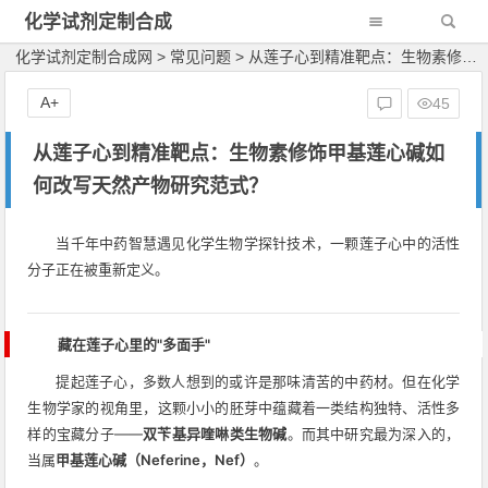
化学试剂定制合成
网
化学试剂定制合成网
>
常见问题
>
从莲子心到精准靶点：生物素修饰甲基莲心碱如何改写天然产物研究范式？
A+
45
从莲子心到精准靶点：生物素修饰甲基莲心碱如
何改写天然产物研究范式？
当千年中药智慧遇见化学生物学探针技术，一颗莲子心中的活性
分子正在被重新定义。
藏在莲子心里的"多面手"
提起莲子心，多数人想到的或许是那味清苦的中药材。但在化学
生物学家的视角里，这颗小小的胚芽中蕴藏着一类结构独特、活性多
样的宝藏分子——
双苄基异喹啉类生物碱
。而其中研究最为深入的，
当属
甲基莲心碱（Neferine，Nef）
。