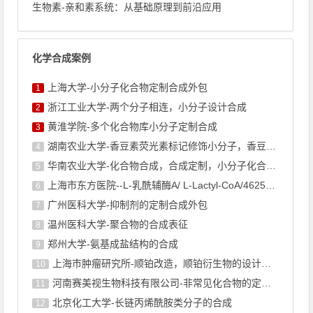
生物素-亲和素系统：从基础原理到前沿应用
化学合成案例
上海大学-小分子化合物定制合成外包
1
浙江工业大学-两个分子相连，小分子设计合成
2
黄淮学院-多个化合物库小分子定制合成
3
湖南农业大学-香豆素荧光素标记修饰小分子，香豆素衍生物的合成
4
华南农业大学-化合物合成，合成定制，小分子化合物的订购
5
上海市东方医院--L-乳酰辅酶A/ L-Lactyl-CoA/4625-32-5/1926 ...
6
广州医科大学-抑制剂的定制合成外包
7
温州医科大学-聚合物的合成表征
8
郑州大学-氨基成盐结构的合成
9
上海巿肿瘤研究所-顺铂改造，顺铂衍生物的设计合成
10
河南赛美视生物科技有限公司-非常见化合物的定制合成，工艺研发
11
北京化工大学-长链丙烯酰胺类分子的合成
12