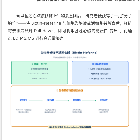
当甲基莲心碱被修饰上生物素基团后，研究者便获得了一把"分子
钓竿"——将 Biotin-Neferine 与细胞裂解液或活细胞共孵育后，经链
霉亲和素磁珠 Pull-down，即可将甲基莲心碱的靶蛋白"钓出"，再通
过 LC-MS/MS 进行高通量鉴定。