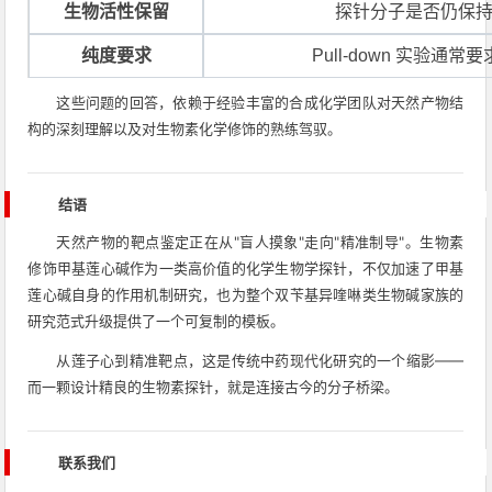
生物活性保留
探针分子是否仍保
纯度要求
Pull-down 实验通
这些问题的回答，依赖于经验丰富的合成化学团队对天然产物结
构的深刻理解以及对生物素化学修饰的熟练驾驭。
结语
天然产物的靶点鉴定正在从"盲人摸象"走向"精准制导"。生物素
修饰甲基莲心碱作为一类高价值的化学生物学探针，不仅加速了甲基
莲心碱自身的作用机制研究，也为整个双苄基异喹啉类生物碱家族的
研究范式升级提供了一个可复制的模板。
从莲子心到精准靶点，这是传统中药现代化研究的一个缩影——
而一颗设计精良的生物素探针，就是连接古今的分子桥梁。
联系我们