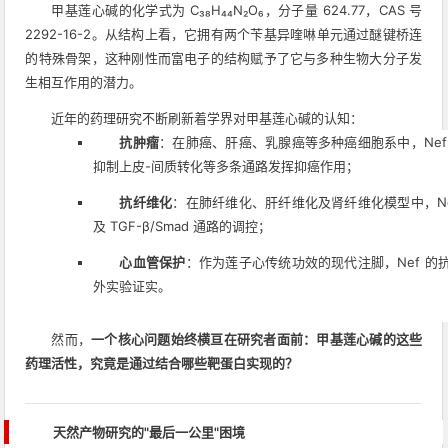
甲基莲心碱的化学式为 C₃₈H₄₄N₂O₆，分子量 624.77，CAS 号
2292-16-2。从结构上看，它拥有两个苄基异喹啉单元通过醚键桥连
的特殊骨架，这种刚性而富电子的结构赋予了它与多种生物大分子发
生相互作用的潜力。
近年的药理研究不断刷新着学界对甲基莲心碱的认知：
抗肿瘤
：在肺癌、肝癌、乳腺癌等多种癌细胞系中，Ne
抑制上皮-间质转化等多条通路发挥抑癌作用；
抗纤维化
：在肺纤维化、肝纤维化及肾纤维化模型中，N
及 TGF-β/Smad 通路的调控；
心血管保护
：作为莲子心传统功效的现代注脚，Nef 
外实验证实。
然而，
一个核心问题始终横亘在研究者面前：甲基莲心碱的这些
药理活性，究竟是通过结合哪些靶蛋白实现的？
天然产物研究的"最后一公里"困境