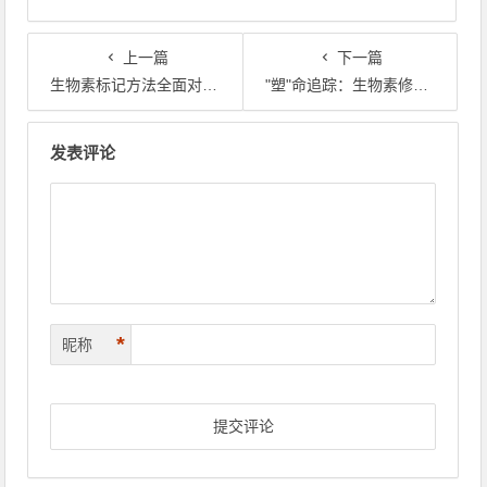
上一篇
下一篇
生物素标记方法全面对比：选择合适的策略提升实验效率
"塑"命追踪：生物素修饰双酚A探针，让环境雌激素无处遁形
文章导航
发表评论
*
昵称