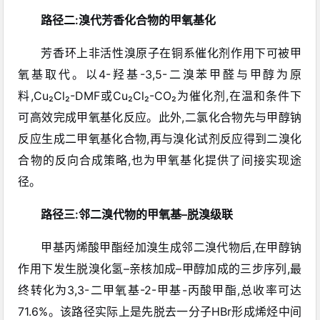
路径二:溴代芳香化合物的甲氧基化
芳香环上非活性溴原子在铜系催化剂作用下可被甲
氧基取代。以4-羟基-3,5-二溴苯甲醛与甲醇为原
料,Cu₂Cl₂-DMF或Cu₂Cl₂-CO₂为催化剂,在温和条件下
可高效完成甲氧基化反应
。此外,二氯化合物先与甲醇钠
反应生成二甲氧基化合物,再与溴化试剂反应得到二溴化
合物的反向合成策略,也为甲氧基化提供了间接实现途
径
。
路径三:邻二溴代物的甲氧基–脱溴级联
甲基丙烯酸甲酯经加溴生成邻二溴代物后,在甲醇钠
作用下发生脱溴化氢–亲核加成–甲醇加成的三步序列,最
终转化为3,3-二甲氧基-2-甲基-丙酸甲酯,总收率可达
71.6%
。该路径实际上是先脱去一分子HBr形成烯烃中间