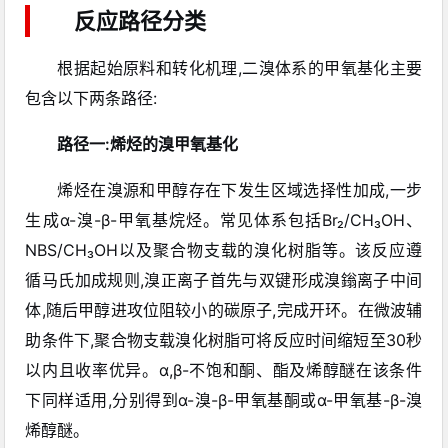
反应路径分类
根据起始原料和转化机理,二溴体系的甲氧基化主要
包含以下两条路径:
路径一:烯烃的溴甲氧基化
烯烃在溴源和甲醇存在下发生区域选择性加成,一步
生成α-溴-β-甲氧基烷烃。常见体系包括Br₂/CH₃OH、
NBS/CH₃OH以及聚合物支载的溴化树脂等
。该反应遵
循马氏加成规则,溴正离子首先与双键形成溴鎓离子中间
体,随后甲醇进攻位阻较小的碳原子,完成开环
。在微波辅
助条件下,聚合物支载溴化树脂可将反应时间缩短至30秒
以内且收率优异
。α,β-不饱和酮、酯及烯醇醚在该条件
下同样适用,分别得到α-溴-β-甲氧基酮或α-甲氧基-β-溴
烯醇醚
。