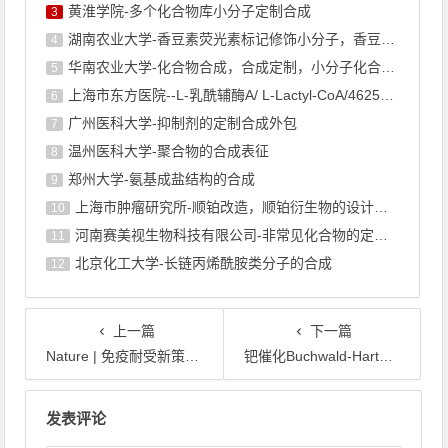
黄淮学院-多个化合物库小分子定制合成
3
湖南农业大学-香豆素荧光素标记修饰小分子，香豆素衍生物的合成
4
华南农业大学-化合物合成，合成定制，小分子化合物的订购
5
上海市东方医院--L-乳酰辅酶A/ L-Lactyl-CoA/4625-32-5/1926 ...
6
广州医科大学-抑制剂的定制合成外包
7
温州医科大学-聚合物的合成表征
8
郑州大学-氨基成盐结构的合成
9
上海巿肿瘤研究所-顺铂改造，顺铂衍生物的设计合成
10
河南赛美视生物科技有限公司-非常见化合物的定制合成，工艺研发
11
北京化工大学-长链丙烯酰胺类分子的合成
12
上一篇
下一篇
Nature | 免疫耐受新策略：IL-2–TGFβ替代型激动剂高效诱导抗原特异性pTreg
钯催化Buchwald-Hartwig偶联反应：构建C-N键的高效策略
文章导航
发表评论