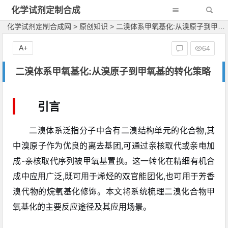
化学试剂定制合成
网
化学试剂定制合成网
>
原创知识
>
二溴体系甲氧基化:从溴原子到甲氧基的转化策略
A+
64
二溴体系甲氧基化:从溴原子到甲氧基的转化策略
引言
二溴体系泛指分子中含有二溴结构单元的化合物,其
中溴原子作为优良的离去基团,可通过亲核取代或亲电加
成-亲核取代序列被甲氧基置换。这一转化在精细有机合
成中应用广泛,既可用于烯烃的双官能团化,也可用于芳香
溴代物的烷氧基化修饰。本文将系统梳理二溴化合物甲
氧基化的主要反应途径及其应用场景。