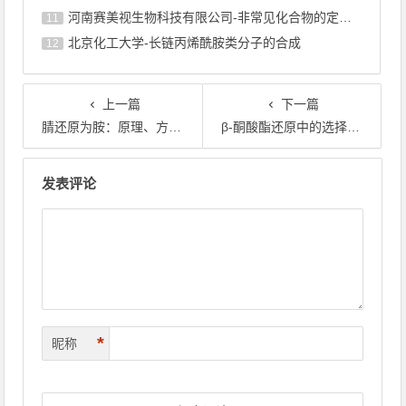
河南赛美视生物科技有限公司-非常见化合物的定制合成，工艺研发
11
北京化工大学-长链丙烯酰胺类分子的合成
12
上一篇
下一篇
腈还原为胺：原理、方法与应用
β‑酮酸酯还原中的选择性挑战与解决策略
文章导航
发表评论
*
昵称