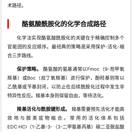
术路径。
酪氨酸酰胺化的化学合成路径
化学法实现酪氨酸酰胺化的关键在于精确控制多个
官能团的反应顺序。最经典的策略是采用保护-活化-缩
合三步路线。
保护策略。
酪氨酸的氨基通常以Fmoc（9-芴甲氧
羰基）或Boc（叔丁氧羰基）进行保护，酚羟基则常以
乙酰基或苄基封闭，以防止在后续酰胺化过程中发生非
特异性反应。羧基本身则保留自由，等待活化。
羧基活化与酰胺键形成。
羧基需要预先活化才能高
效地与胺类底物缩合。常用的活化体系包括
EDC·HCl（1-乙基-3-（3-二甲氨基丙基）碳二亚胺盐酸