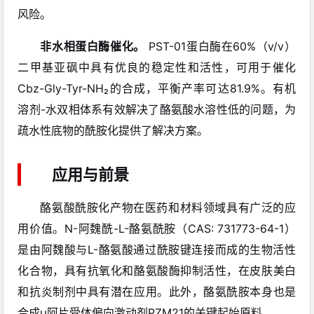
风险。
非水相蛋白酶催化。
PST-01蛋白酶在60%（v/v）
二甲基亚砜中具有优良的稳定性和活性，可用于催化
Cbz-Gly-Tyr-NH₂的合成，平衡产率可达81.9%。有机
溶剂-水双相体系有效解决了酪氨酸水溶性低的问题，为
疏水性底物的酰胺化提供了解决方案。
应用与前景
酪氨酸酰胺化产物在医药和材料领域具有广泛的应
用价值。N-阿魏酰-L-酪氨酰胺（CAS: 731773-64-1）
是由阿魏酸与L-酪氨酸通过酰胺键连接而成的生物活性
化合物，具有抗氧化和酪氨酸酶抑制活性，在皮肤美白
和抗炎制剂中具有潜在应用。此外，酪氨酰胺本身也是
合成μ阿片受体偏向激动剂PZM21的关键起始原料。