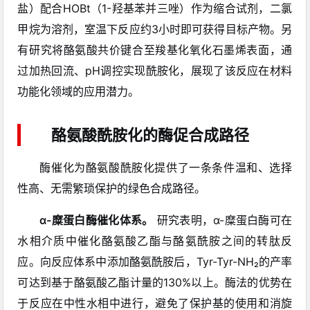
盐）配合HOBt（1-羟基苯并三唑）作为缩合试剂，二氯
甲烷为溶剂，室温下反应约3小时即可获得目标产物。另
有研究将酪氨酸共价键合至羧基化氧化石墨烯表面，通
过加热回流、pH调控实现酰胺化，展现了该反应在材料
功能化领域的应用潜力。
酪氨酸酰胺化的酶促合成路径
酶催化为酪氨酸酰胺化提供了一条条件温和、选择
性高、无需繁琐保护的绿色合成路径。
α-糜蛋白酶催化体系。
研究表明，α-糜蛋白酶可在
水相介质中催化酪氨酸乙酯与酪氨酰胺之间的转肽反
应。向反应体系中添加酪氨酰胺后，Tyr-Tyr-NH₂的产率
可达到基于酪氨酸乙酯计量的130%以上。酶法的优势在
于反应在中性水相中进行，避免了保护基的使用和消旋