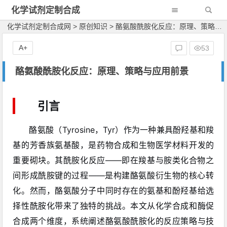
化学试剂定制合成
网
化学试剂定制合成网
>
原创知识
>
酪氨酸酰胺化反应：原理、策略与应用前景
A+
53
酪氨酸酰胺化反应：原理、策略与应用前景
引言
酪氨酸（Tyrosine，Tyr）作为一种兼具酚羟基和羧
基的芳香族氨基酸，是药物合成和生物医学材料开发的
重要砌块。其酰胺化反应——即在羧基与胺类化合物之
间形成酰胺键的过程——是构建酪氨酸衍生物的核心转
化。然而，酪氨酸分子中同时存在的氨基和酚羟基给选
择性酰胺化带来了独特的挑战。本文从化学合成和酶促
合成两个维度，系统阐述酪氨酸酰胺化的反应策略与技