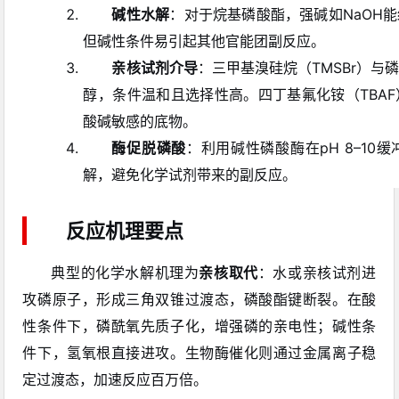
碱性水解
：对于烷基磷酸酯，强碱如NaOH
但碱性条件易引起其他官能团副反应。
亲核试剂介导
：三甲基溴硅烷（TMSBr）与
醇，条件温和且选择性高。四丁基氟化铵（TBA
酸碱敏感的底物。
酶促脱磷酸
：利用碱性磷酸酶在pH 8–1
解，避免化学试剂带来的副反应。
反应机理要点
典型的化学水解机理为
亲核取代
：水或亲核试剂进
攻磷原子，形成三角双锥过渡态，磷酸酯键断裂。在酸
性条件下，磷酰氧先质子化，增强磷的亲电性；碱性条
件下，氢氧根直接进攻。生物酶催化则通过金属离子稳
定过渡态，加速反应百万倍。