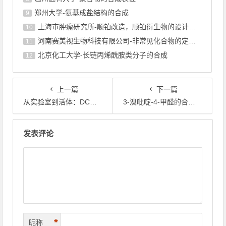
郑州大学-氨基成盐结构的合成
9
上海巿肿瘤研究所-顺铂改造，顺铂衍生物的设计合成
10
河南赛美视生物科技有限公司-非常见化合物的定制合成，工艺研发
11
北京化工大学-长链丙烯酰胺类分子的合成
12
上一篇
下一篇
从实验室到活体：DCM荧光团合成路线全景
3-溴吡啶-4-甲醛的合成：关键医药中间体的多路径制备
文章导航
发表评论
*
昵称