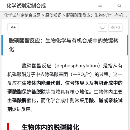
化学试剂定制合成
网
化学试剂定制合成网
>
原创知识
>
脱磷酸酯反应：生物化学与有机合成中的关键转化
A+
70
脱磷酸酯反应：生物化学与有机合成中的关键转
化
脱磷酸酯反应（dephosphorylation）是指从有
机磷酸酯分子中去除磷酸基团（—PO₃²⁻）的过程。这一
反应在
生物体内能量代谢、信号转导
以及
有机合成中的
磷酸酯保护基脱除
等领域具有核心地位。生物体内主要
由
磷酸酶
催化，而化学合成中则常采用
酸、碱或亲核试
剂
促进反应。
生物体内的脱磷酸化