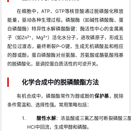
在细胞中，ATP、GTP等核苷酸通过脱磷酸化释放
能量，驱动各种生理过程。磷酸酶（如碱性磷酸酶、蛋
白磷酸酶）特异性水解磷酸酯键：酶活性中心的金属离
子（如Zn²⁺、Mg²⁺）活化水分子，进攻磷原子，形成五
配位过渡态，最终断裂P–O键，生成无机磷酸盐和相应
的醇或酚。蛋白磷酸酶对丝氨酸、苏氨酸或酪氨酸残基
的脱磷酸化，是调控蛋白质活性的可逆开关。
化学合成中的脱磷酸酯方法
有机合成中，磷酸酯常作为醇或酚的
保护基
，脱除
条件需温和、选择性强。常用策略包括：
酸性水解
：浓盐酸或三氟乙酸可断裂磷酸三
HCl中回流，生成甲醇和磷酸。