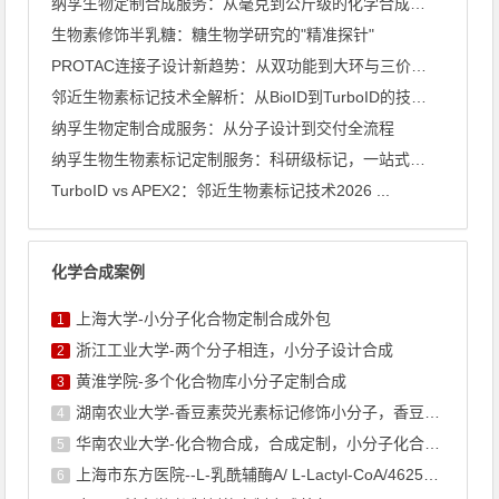
纳孚生物定制合成服务：从毫克到公斤级的化学合成能力全景
生物素修饰半乳糖：糖生物学研究的"精准探针"
PROTAC连接子设计新趋势：从双功能到大环与三价架构
邻近生物素标记技术全解析：从BioID到TurboID的技术 ...
纳孚生物定制合成服务：从分子设计到交付全流程
纳孚生物生物素标记定制服务：科研级标记，一站式交付
TurboID vs APEX2：邻近生物素标记技术2026 ...
化学合成案例
上海大学-小分子化合物定制合成外包
1
浙江工业大学-两个分子相连，小分子设计合成
2
黄淮学院-多个化合物库小分子定制合成
3
湖南农业大学-香豆素荧光素标记修饰小分子，香豆素衍生物的合成
4
华南农业大学-化合物合成，合成定制，小分子化合物的订购
5
上海市东方医院--L-乳酰辅酶A/ L-Lactyl-CoA/4625-32-5/1926 ...
6