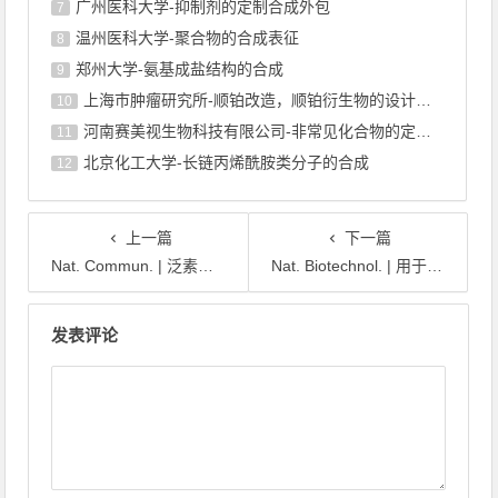
广州医科大学-抑制剂的定制合成外包
7
温州医科大学-聚合物的合成表征
8
郑州大学-氨基成盐结构的合成
9
上海巿肿瘤研究所-顺铂改造，顺铂衍生物的设计合成
10
河南赛美视生物科技有限公司-非常见化合物的定制合成，工艺研发
11
北京化工大学-长链丙烯酰胺类分子的合成
12
上一篇
下一篇
Nat. Commun. | 泛素连接酶HUWE1选择性泛素化药物小分子
Nat. Biotechnol. | 用于靶向癌症治疗的抗体-瓶刷前药偶联物
文章导航
发表评论