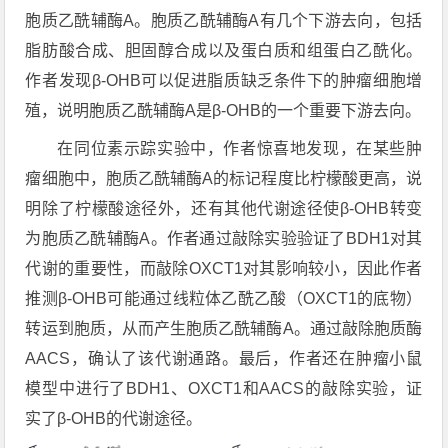
胞质乙酰辅酶A
。胞质乙酰辅酶A有几个下游去向，包括
脂肪酸合成、胆固醇合成以及蛋白质和
组蛋白乙酰化
。
作者发现β-OHB可以促进脂质缺乏条件下的肿瘤细胞增
殖，说明胞质乙酰辅酶A是β-OHB的一个重要下游去向。
在同位素示踪实验中，作者惊喜地发现，在某些肿
瘤细胞中，胞质乙酰辅酶A的标记程度比柠檬酸更高，说
明除了柠檬酸途径外，还有其他代谢途径使β-OHB转变
为胞质乙酰辅酶A。作者通过敲除实验验证了BDH1对其
代谢的重要性，而敲除OXCT1对其影响较小，因此作者
推测β-OHB可能通过线粒体乙酰乙酸（OXCT1的底物）
转运到胞质，从而产生胞质乙酰辅酶A。通过敲除胞质酶
AACS
，确认了该代谢通路。最后，作者还在肿瘤小鼠
模型中进行了BDH1、OXCT1和AACS的敲除实验，证
实了β-OHB的代谢途径。