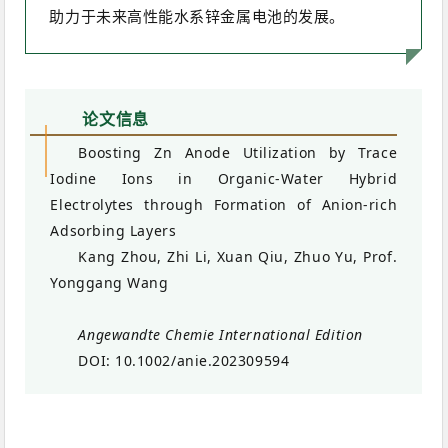
助力于未来高性能水系锌金属电池的发展。
论
文信息
Boosting Zn Anode Utilization by Trace
Iodine Ions in Organic-Water Hybrid
Electrolytes through Formation of Anion-rich
Adsorbing Layers
Kang Zhou, Zhi Li, Xuan Qiu, Zhuo Yu, Prof.
Yonggang Wang
Angewandte Chemie International Edition
DOI: 10.1002/anie.202309594