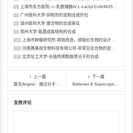
上海市东方医院--L-乳酰辅酶A/ L-Lactyl-CoA/4625-32-5/1926 ...
6
广州医科大学-抑制剂的定制合成外包
7
温州医科大学-聚合物的合成表征
8
郑州大学-氨基成盐结构的合成
9
上海巿肿瘤研究所-顺铂改造，顺铂衍生物的设计合成
10
河南赛美视生物科技有限公司-非常见化合物的定制合成，工艺研发
11
北京化工大学-长链丙烯酰胺类分子的合成
12
上一篇
下一篇
​复旦Angew：通过分子间间距调节界面水，实现稳定电还原CO2为C2+产物
Batteries & Supercaps：提升多硫化物吸附与转化以提高钠离子电池的库仑效率
文章导航
发表评论