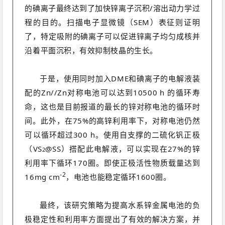
的碘离子最终达到了加快锌离子沉积/溶出动力学过
程的目的。扫描电子显微镜（SEM）表征则证明
了，特定吸附的碘离子可以促进锌离子均匀成核并
沿着平面沉积，有效抑制枝晶的生长。
于是，使用同时加入DME和碘离子的电解液装
配的Zn//Zn对称电池可以达到10500 h 的循环寿
命，这也是目前报道的最长的锌对称电池的循环时
间。此外，在75%的高锌利用率下，对称电池仍然
可以循环超过300 h。使用自支撑的二硫化钒正极
（VS
@SS）搭配此电解液，可以实现在27%的锌
2
利用率下循环170圈。即使正极活性物质载量达到
-2
16mg cm
，电池也能稳定循环1600圈。
最终，该研究策略为提高水系锌金属电池的负
极稳定性和利用率方面提出了有效的解决方案，并