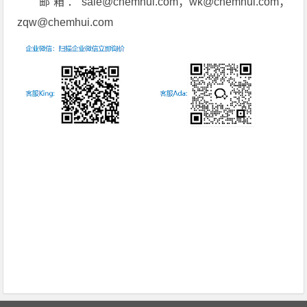
邮箱：sale@chemhui.com；wk@chemhui.com；
zqw@chemhui.com