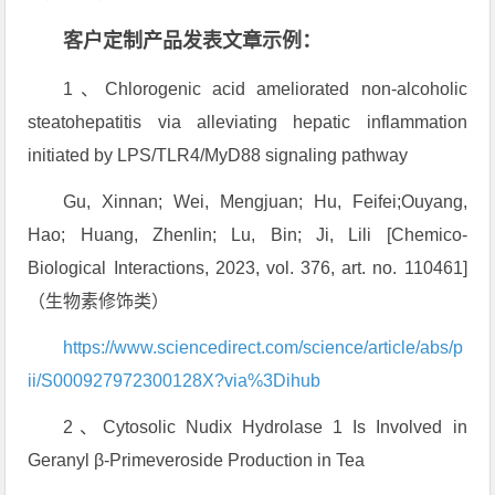
客户定制产品发表文章示例：
1、Chlorogenic acid ameliorated non-alcoholic
steatohepatitis via alleviating hepatic inflammation
initiated by LPS/TLR4/MyD88 signaling pathway
Gu, Xinnan; Wei, Mengjuan; Hu, Feifei;Ouyang,
Hao; Huang, Zhenlin; Lu, Bin; Ji, Lili [Chemico-
Biological Interactions, 2023, vol. 376, art. no. 110461]
（生物素修饰类）
https://www.sciencedirect.com/science/article/abs/p
ii/S000927972300128X?via%3Dihub
2、Cytosolic Nudix Hydrolase 1 Is Involved in
Geranyl β-Primeveroside Production in Tea