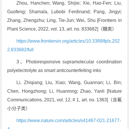
Zhou, Hanchen; Wang, Shijie; Xie, Hao-Fen; Liu,
Guofeng; Shamala, Lubobi Ferdinand; Pang, Jingyi;
Zhang, Zhengzhu; Ling, Tie-Jun; Wei, Shu [Frontiers in
Plant Science, 2022, vol. 13, art. no. 833682]（糖类）
https://www.frontiersin.org/articles/10.3389/fpls.202
2.833682/full
3、Photoresponsive supramolecular coordination
polyelectrolyte as smart anticounterfeiting inks
Li, Zhiqiang; Liu, Xiao; Wang, Guannan; Li, Bin;
Chen, Hongzhong; Li, Huanrong; Zhao, Yanli [Nature
Communications, 2021, vol. 12, # 1, art. no. 1363]（含氟
小分子类）
https://www.nature.com/articles/s41467-021-21677-