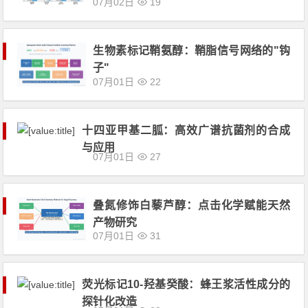
07月02日
19
生物素标记鞘氨醇：鞘脂信号网络的"钩
子"
07月01日
22
十四亚甲基二胍：高效广谱抗菌剂的合成
与应用
07月01日
27
叠氮修饰白藜芦醇：点击化学赋能天然
产物研究
07月01日
31
荧光标记10-羟基癸酸：蜂王浆活性成分的
探针化改造