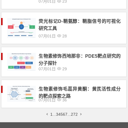
07月01日
23
荧光标记D-鞘氨醇：鞘脂信号的可视化
研究工具
07月01日
28
生物素修饰西地那非：PDE5靶点研究的
分子探针
07月01日
29
生物素修饰毛蕊异黄酮：黄芪活性成分
的靶点探索之路
07月01日
36
文章导航
1
...
3
4
5
6
7
...
272