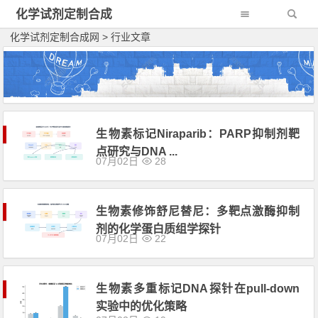
化学试剂定制合成
网
化学试剂定制合成网
>
行业文章
生物素标记Niraparib：PARP抑制剂靶
点研究与DNA ...
07月02日
28
生物素修饰舒尼替尼：多靶点激酶抑制
剂的化学蛋白质组学探针
07月02日
22
生物素多重标记DNA探针在pull-down
实验中的优化策略