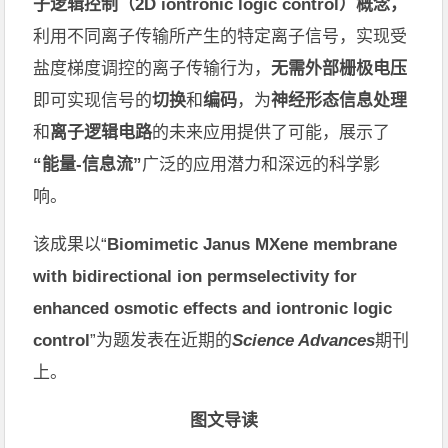
子逻辑控制（
2D iontronic logic control
）概念，
利用不同离子传输所产生的特定离子信号，实现受
盐度梯度调控的离子传输行为，
无需外部栅极电压
即可实现信号的
切换
和
编码
，为
神经形态信息处理
和
离子逻辑电路
的未来应用提供了可能
，
展示了
“能量
-
信息流”
广泛的应用潜力和深远的科学影
响。
该成果以“
Biomimetic Janus
MX
ene
membrane
with bidirectional ion permselectivity for
enhanced osmotic effects and iontronic logic
control
”为题发表在近期的
Science Advances
期刊
上。
图文导读