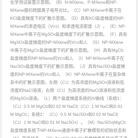
化学测试装置示意图。（
B
）
N-MXene
、
P-MXene
和
NP-
MXene
膜的跨膜离子
电导对比
。（
C
）
NP-MXene
中离子在
KCl
盐度梯度下的扩散示意图。（
D
）具有
KCl
盐度梯度的
NP-
MXene
的渗透
电压
（
V
）和渗透电流密度（
J
）。（
E
）
NP-
OS
MXene
中
离子在
MgSO
盐度梯度
下的扩散示意图。
（
F
）具有
4
MgSO
盐度梯度的
NP-MXene
的
V
和
J
。（
G
）
NP-MXene
4
OS
中
离子在
MgCl
盐度梯度
下的扩散示意图。
（
H
）具有
MgCl
2
2
盐度梯度的
NP-MXene
的
V
和
J
。（
I
）
NP-MXene
中离子在
OS
Na
SO
盐度梯度下的扩散示意图。
（
J
）具有
Na
SO
盐度梯
2
4
2
4
度的
NP-MXene
的
V
和
J
。（
K
）
NP-MXene
中离子在复杂体
OS
系中的扩散示意图，
左侧（
C
）为高浓度的
MgSO
溶液和低
1
4
浓度的
NaCl
溶液，右侧（
C
）为高浓度的
NaCl
溶液和低浓度
2
的
MgSO
溶液。（
L
）两个盐度梯度系统的
IV
曲线（系统
1
：
4
（
C
）
0.5 M
MgCl
和
0.02 M
NaCl
|
（
C
）
1 M
NaCl
和
0.01
1
2
2
M
MgCl
；系统
2
：（
C
）
0.5 M
Na
SO
和
0.02 M
NaCl
|
2
1
2
4
（
C
）
1 M
NaCl
和
0.01 M
Na
SO
）。（
M
）
Na
SO
|MgCl
2
2
4
2
4
2
盐度梯度系统
下
NP-MXene
通道
中离子扩散
模型的初始状态和