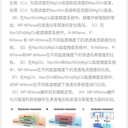
左侧（
C
）为高浓度的
MgCl
溶液和低浓度的
Na
SO
溶液，
1
2
2
4
右侧（
C
）为高浓度的
Na
SO
溶液和低浓度的
MgCl
溶液。
2
2
4
2
（
B
）在
Na
SO
|MgCl
盐度梯度
系统中，随着外部电阻的增
2
4
2
加，
NP-MXene
的渗透功率密度的变化情况。（
C
）在
Na
SO
|MgCl
盐度梯度
系统中，
N-MXene
、
P-
2
4
2
MXene
和
NP-MXene
在
不同
盐度梯度
下的渗透电流密度的比
较。（
D
）在
Na
SO
|MgCl
盐度梯度
系统中，
N-MXene
、
P-
2
4
2
MXene
和
NP-MXene
在
不同
盐度梯度
下的渗透功率密度的比
较。（
E
）在
MgCl
、
Na
SO
和
Na
SO
|MgCl
盐度梯度
系统
2
2
4
2
4
2
中，
NP-MXene
在
不同
盐度梯度
下的渗透电流密度的比较。
（
F
）在
MgCl
、
Na
SO
和
Na
SO
|MgCl
盐度梯度
系统中，
2
2
4
2
4
2
对
NP-
MXene
在
不同
盐度梯度
下渗透
功率
密度进行比较。
（
G
）
NP-
MXene
器件
的长期稳定性。（
H
）
NP-
MXene
器件
与
已报道的其他
器件
在
渗透电压
和
渗透功率密度
方面的比较。