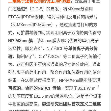
二维离子逻辑控制的
仿生
Janus
膜
。
受氯离子电压
门控通道
5
（
ClC-5
）的启发，将
MXene
分别用
EDTA
和
PDDA
修饰，得到两种相反电荷的纳米片
（
N-MXene
和
P-MXene
），通
过抽滤或打印的方
式，
可扩展地
得到可实现阴阳离子双向协同传输的
NP-MXene
膜
。
该
Janus
膜表现出优异的单价离子
+
+
−
选择性，即允许
K
，
Na
和
Cl
等
单价离子高效传
2+
2+
2−
输
，抑制
Mg
、
Ca
和
SO
等二价离子的传输行
4
为，这可归因于
亚纳米通道
的尺寸筛分效应、通道
壁与离子的静电作用
、
螯合作用
和氢键作用
的综合
结果。
在
50
倍盐度梯度下，
NP-MXene
膜能够实现
+
−
−2
可控的、
协同
的
Na
/
Cl
传输
，实现了
85.1 W m
的功率密度和
181.5 mV
的渗透电位，这是单个设备
中报道的最高值。
魏迪研究员
团队
首次定义二维离