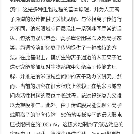
和精准的信息传递本质上是统一的
，即
“能量
-
信息
流”
，
这是多种生物过程的基本原理，并为人工离
子通道的设计提供了关键见解。
与体相离子传输行
为不同，纳米限域空间展现出一系列非同寻常的现
象，包括电双层重叠、离子库仑阻塞以及超离子态
等，为调控溶剂化离子传输提供了一种独特的方
法
。在此基础上，模仿生物离子通道的人工离子通
道研究能够加深对生物系统中复杂离子传输的理
解，并推进纳米
限域空间
中
的离子动力学研究。
然
而，
当前的研究
在很大程度上依赖于在纳米
限域空
间
内
活性材料
的
原位生长过程，该过程既复杂又难
以大规模推广。
此外
，由于传统膜只能实现阳离子
或阴离子的单向传输，
50
倍盐度梯度下的最大膜电
压被限制在约
100
mV
，这极大地
制约
了渗透效应的