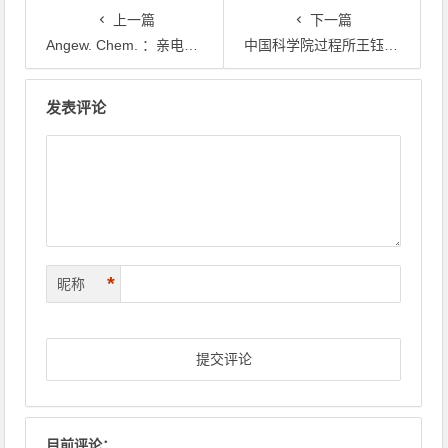
上一篇
下一篇
Angew. Chem. ：亲电取代转金属实现的通用无碱Suzuki-Miyaura交叉偶联
中国科学院过程所王钰课题组ACB：分级限域Cuδ+基光热纳米片实现纳米聚苯乙烯的高效降解与转化
文章导航
发表评论
*
昵称
目前评论：