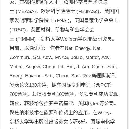
家、首都科技领军人才，欧洲科学与艺术院院
士
(MEASA)
，欧洲科学院院士
(FEurASc)
，美国国
家发明家科学院院士
(FNAI)
，英国皇家化学会会士
(FRSC)
，英国材料、矿物与矿业学会会
士
(FIMMM)
，剑桥大学
Wolfson
学院高级研究员。
目前，以通讯
/
第一作者在
Nat. Energy, Nat.
Commun., Sci. Adv., PNAS, Joule, Matter, Adv.
Mater., Angew. Chem. Int. Ed., J. Am. Chem. Soc.,
Energ. Environ. Sci., Chem. Soc. Rev.
等国际期刊
发表论文
13
0
余篇；拥有国际专利申请（含
PCT
）
200
余项、获授权专利
100
余项，多项专利成功实现
转化，转移给包括芬兰诺基亚、美国
Lyten
等公司。
聚焦纳米技术在能源和传感上的应用，在
Wiley
、
剑桥大学等出版社出版英文专著
6
部。国际电化学