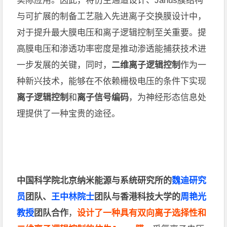
实际应用。
因此，将
仿生通道设计
、
Janus
膜结构
与
可扩展的制备工艺
融入先进
离子交换膜
设计中，
对于提升
最大膜电压
和
离子逻辑控制
至关重要。
提
高
膜电压和渗透功率密度
是推动
渗透能捕获技术
进
一步发展的关键
，同时，
二维离子逻辑控制
作为一
种新兴技术，能够在
不依赖栅极电压
的条件
下实现
离子逻辑控制
和
离子信号编码
，为
神经形态信息处
理提供了一种宝贵的途径。
中国科学院北京纳米能源与系统研究所的
魏迪研究
员
团队
、
王中林院士
团队与
香港科技大学
的
周艳光
教授
团队合作
，
设计了一种
具有双向离子选择性和