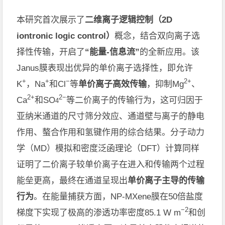
本研究首次展示了
二维离子逻辑控制（
2D
iontronic logic control
）
概念
，
结合双向离子选
择性传输
，开启了
“能量
-
信息流”
的全新应用
。
该
Janus
膜表现出优异的单价离子选择性，即允许
+
+
−
2+
K
，
Na
和
Cl
等
单价离子高效传输
，抑制
Mg
、
2+
2−
Ca
和
SO
等二价离子的传输行为，这可归因于
4
亚纳米通道的尺寸筛分效应、通道壁与离子的静电
作用
、
螯合作用
和氢键作用
的综合结果
。分子动力
学（
MD
）模拟和密度泛函理论（
DFT
）计算同样
证明了二价离子较单价离子在进入和传输两个过程
能垒更高，最终在通道呈现出
单价离子主导的传输
行为
。
在能量捕获方面
，
NP-MXene
膜
在
50
倍盐度
−2
梯度下实现了
极高的
渗透功率密度
85.1 W m
和
创