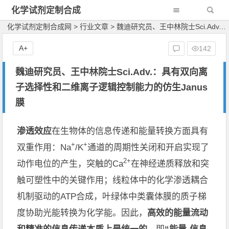
化学试剂定制合成
网
化学试剂定制合成网
>
行业文章
>
魏迪研究员、王中林院士Sci.Adv.：具有双向离子选择性和二维离子逻辑控制能力的仿生Janus膜
A+
142
魏迪研究员、王中林院士Sci.Adv.：具有双向离
子选择性和二维离子逻辑控制能力的仿生Janus
膜
渗透效应
在生物体的信息传递和能量转换方面具有
+
+
双重作用：
Na
/K
通道的周期性关闭和开启实现了
2+
动作电位的产生，突触的
Ca
在神经递质释放和突
触可塑性中的关键作用
；
线粒体中的化学渗透耦合
机制驱动
的
ATP
合成
，叶绿体中类囊体膜的
质子
梯
度
协助光能转换为化学能
。因此，
高效的能量流动