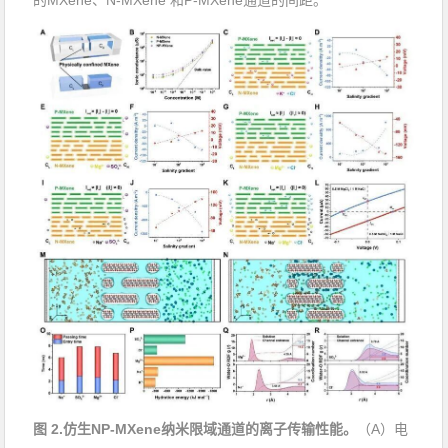
图
2.
仿生
NP
-MXene
纳米限域通道的离子传输性能。
（
A
）电