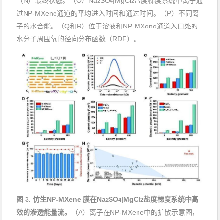
（
N
）最终状态。（
O
）
Na
SO
|MgCl
盐度梯度系统
中离子通
2
4
2
过
NP-MXene
通道的平均进入时间和通过时间。（
P
）
不同
离
子的水合能。（
Q
和
R
）位于溶液和
NP-MXene
通道入口处的
水分子周围氧的径向分布函数（
RDF
）。
图
3.
仿生
NP-
MXene
膜在
Na
SO
|MgCl
盐度
梯度系统中
高
2
4
2
效
的渗透
能量流
。
（
A
）离子在
NP-MXene
中的扩散示意图，