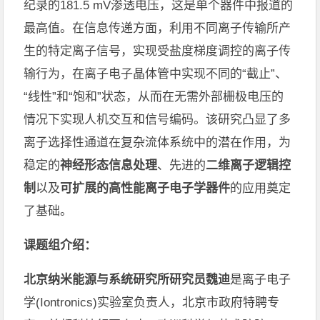
纪录
的
181.5 mV
渗透
电压，这是单个器件中报道的
最高值。
在信息传递方面，
利用不同离子传输所产
生的特定离子信号，实现受盐度梯度调控的离子传
输行为，
在离子电子晶体管中实现不同的“截止”、
“线性”和“饱和”状态，从而在无需外部栅极电压的
情况下实现
人机交互和信号编码
。
该研究凸显了
多
离子选择性通道在复杂流体系统中的潜在作用，为
稳定的
神经形态信息处理
、先进的
二维离子逻辑控
制
以及
可扩展的高性能离子电子
学器件
的
应用
奠定
了基础。
课题组介绍：
北京纳米能源与系统研究所研究员魏迪
是
离子电子
学
(Iontronics)
实验室负责人，北京市政府特聘专