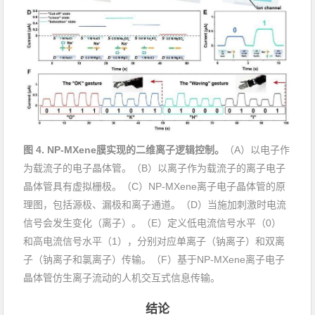
图
4. NP-MXene
膜实现的二维离子
逻辑控制。
（
A
）以电子作
为载流子的电子晶体管。（
B
）以离子作为载流子的离子电子
晶体管具有虚拟栅极。（
C
）
NP-MXene
离子电子晶体管的原
理图，包括源极、漏极和离子通道。（
D
）当施加刺激时电流
信号会发生变化（离子）。（
E
）定义低电流信号水平（
0
）
和高电流信号水平（
1
），分别
对应
单离子（钠离子）和双离
子（钠离子和氯离子）传输。（
F
）基于
NP-MXene
离子电子
晶体管仿生离子流动的人机交互
式
信息传输。
结论