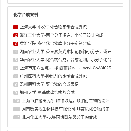
化学合成案例
上海大学-小分子化合物定制合成外包
1
浙江工业大学-两个分子相连，小分子设计合成
2
黄淮学院-多个化合物库小分子定制合成
3
湖南农业大学-香豆素荧光素标记修饰小分子，香豆素衍生物的合成
4
华南农业大学-化合物合成，合成定制，小分子化合物的订购
5
上海市东方医院--L-乳酰辅酶A/ L-Lactyl-CoA/4625-32-5/1926 ...
6
广州医科大学-抑制剂的定制合成外包
7
温州医科大学-聚合物的合成表征
8
郑州大学-氨基成盐结构的合成
9
上海巿肿瘤研究所-顺铂改造，顺铂衍生物的设计合成
10
河南赛美视生物科技有限公司-非常见化合物的定制合成，工艺研发
11
北京化工大学-长链丙烯酰胺类分子的合成
12