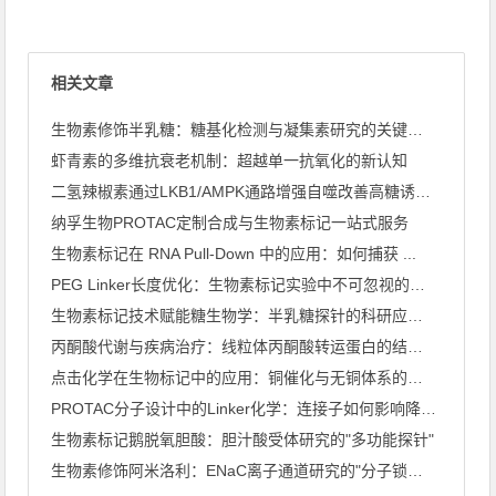
相关文章
生物素修饰半乳糖：糖基化检测与凝集素研究的关键探针
虾青素的多维抗衰老机制：超越单一抗氧化的新认知
二氢辣椒素通过LKB1/AMPK通路增强自噬改善高糖诱导心肌 ...
纳孚生物PROTAC定制合成与生物素标记一站式服务
生物素标记在 RNA Pull-Down 中的应用：如何捕获 ...
PEG Linker长度优化：生物素标记实验中不可忽视的关键 ...
生物素标记技术赋能糖生物学：半乳糖探针的科研应用全景
丙酮酸代谢与疾病治疗：线粒体丙酮酸转运蛋白的结构解析
点击化学在生物标记中的应用：铜催化与无铜体系的深度比较
PROTAC分子设计中的Linker化学：连接子如何影响降解 ...
生物素标记鹅脱氧胆酸：胆汁酸受体研究的"多功能探针"
生物素修饰阿米洛利：ENaC离子通道研究的"分子锁与钥匙"