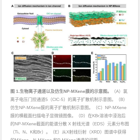
图
1.
生物离子通道以及仿生
NP-MXene
膜
的示意图。
（
A
）氯
离子电压门控通道
5
（
ClC-5
）的离子扩散机制示意图。（
B
）
仿生
NP-MXene
膜
的离子扩散机制示意图。（
C
）
NP-MXene
膜
的横截面扫描电子显微镜图像。（
D
）在
KBr
溶液中浸泡后
的
NP-MXene
截面的能谱分散
X
射线光谱（
EDS
）元素分布图
（
Ti
、
N
、
K
和
Br
）。（
E
）从
X
射线衍射（
XRD
）图谱中获得
的
MXene
、
N-MXene
和
P-MXene
通道
的间距。