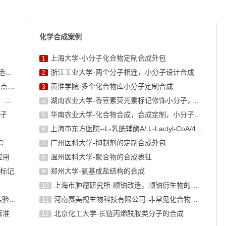
化学合成案例
上海大学-小分子化合物定制合成外包
1
"生物素标记抗体"怎么做？完整实验流程与试剂选择指南
浙江工业大学-两个分子相连，小分子设计合成
2
生物素标记的偶联化学：NHS酯、马来酰亚胺、点击化学怎么选
黄淮学院-多个化合物库小分子定制合成
3
...
湖南农业大学-香豆素荧光素标记修饰小分子，香豆素衍生物的合成
4
子
华南农业大学-化合物合成，合成定制，小分子化合物的订购
5
上海市东方医院--L-乳酰辅酶A/ L-Lactyl-CoA/4625-32-5/1926 ...
6
点击化学在生物偶联中的应用：CuAAC与SPAAC反应机理深 ...
广州医科大学-抑制剂的定制合成外包
7
应用
温州医科大学-聚合物的合成表征
8
标记
郑州大学-氨基成盐结构的合成
9
上海巿肿瘤研究所-顺铂改造，顺铂衍生物的设计合成
10
TurboID vs APEX2：邻近标记技术原理对比与实验 ...
河南赛美视生物科技有限公司-非常见化合物的定制合成，工艺研发
11
标准
北京化工大学-长链丙烯酰胺类分子的合成
12