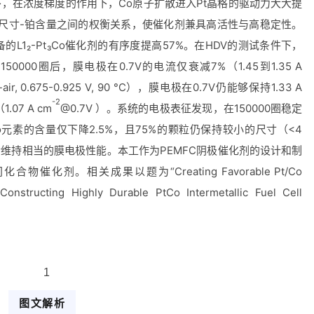
下，在浓度梯度的作用下，Co原子扩散进入Pt晶格的驱动力大大提
尺寸-铂含量之间的权衡关系，使催化剂兼具高活性与高稳定性。
的L1
₂
-Pt
₃
Co催化剂的有序度提高57%。在HDV的测试条件下，
000圈后，膜电极在0.7V的电流仅衰减7%（1.45到1.35 A
-air, 0.675-0.925 V, 90 °C），膜电极在0.7V仍能够保持1.33 A
-2
（
1.07 A cm
@0.7V ）。系统的电极表征发现，在150000圈稳定
元素的含量仅下降2.5%，且75%的颗粒仍保持较小的尺寸（<4
0后维持相当的膜电极性能。本工作为PEMFC阴极催化剂的设计和制
剂。相关成果以题为“Creating Favorable Pt/Co
onstructing Highly Durable PtCo Intermetallic Fuel Cell
图文解析