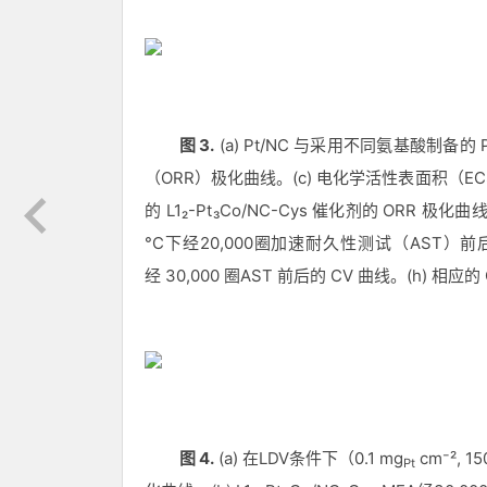
图
3.
(a) Pt/NC
与采用不同氨基酸制备的
（
ORR
）极化曲线。
(c)
电化学活性表面积（
EC
的
L1₂-Pt₃Co/NC-Cys
催化剂的
ORR
极化曲
°C
下经
20,000
圈加速耐久性测试（
AST
）前
经
30,000
圈
AST
前后的
CV
曲线。
(h)
相应的
图
4.
(a)
在
LDV
条件下（
0.1 mg
cm⁻², 15
Pt