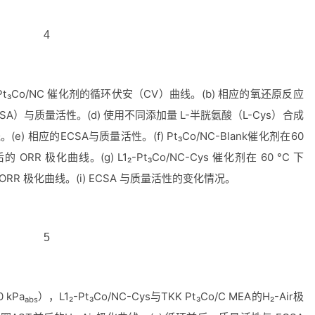
Pt₃Co/NC
催化剂的循环伏安（
CV
）曲线。
(b)
相应的氧还原反应
SA
）与质量活性。
(d)
使用不同添加量
L-
半胱氨酸（
L-Cys
）合成
线。
(e)
相应的
ECSA
与质量活性。
(f) Pt₃Co/NC-Blank
催化剂在
60
后的
ORR
极化曲线。
(g) L1₂-Pt₃Co/NC-Cys
催化剂在
60 °C
下
ORR
极化曲线。
(i) ECSA
与质量活性的变化情况。
0 kPa
），
L1₂-Pt₃Co/NC-Cys
与
TKK Pt₃Co/C MEA
的
H₂-Air
极
abs