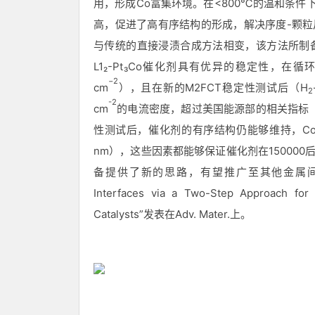
用，形成Co富集环境。在<800℃的温和条件
高，促进了高有序结构的形成，解决序度-颗粒
与传统的直接浸渍合成方法相变，该方法所制备
L1
₂
-Pt
₃
Co催化剂具有优异的稳定性，在循环150
−
2
cm
），且在新的
M2FCT稳定性测试后（H
2
-2
cm
的电流密度，超过美国能源部的相关指标
性测试后，催化剂的有序结构仍能够维持，Co
nm），这些因素都能够保证催化剂在15000
备提供了新的思路，有望推广至其他金属间化合物催化
Interfaces via a Two-Step Approach for C
Catalysts”发表在Adv. Mater.上
。