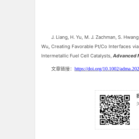
J
.
Liang, H
.
Yu, M
.
J. Zachman, S
.
Hwang
Wu
,
Creating Favorable Pt/Co Interfaces vi
Intermetallic Fuel Cell Catalysts,
Advanced M
文章链接：
https://doi.org/10.1002/adma.2