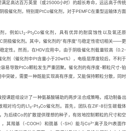
满足高达百万英里（或25000小时）的超长寿命，远远高于传统
C阴极催化剂，特别是PtCo催化剂，对于PEMFC在重型运输体方面
化剂，例如L1
-Pt
Co催化剂，具有优异的耐腐蚀性以及氧还原
2
3
FC阴极催化剂。其中，催化剂的“有序度”与稳定性密切相关——更
稳定性。然而，在HDV应用中，由于阴极催化剂载量较高（0.2-
o催化剂（催化剂中Pt含量小于20wt%），电极层厚度较后，不利于
容易导致PtCo颗粒发生严重团聚。催化剂的有序度-颗粒尺寸-铂
用中突破，需要一种既能实现高有序度，又能保持颗粒分散，同时
教授
课题组
设计了一种氨基酸辅助的两步法合成策略，
成功制备出
散相对均匀的L1
₂
-Pt
₃
Co催化剂。首先，团队在ZIF-8衍生碳载体
粒，为后续Co的扩散提供理想的种子，有效地控制颗粒的尺寸和空
），其羧基（-COOH）和巯基（-SH）能与Co²
⁺
离子及
Pt表面作