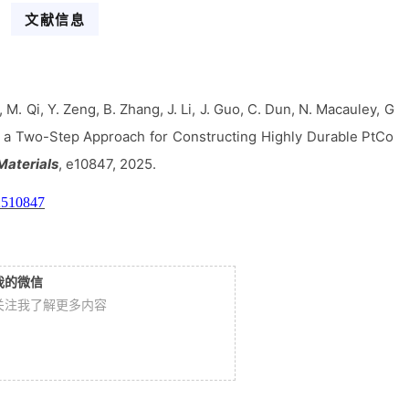
文献信息
, M
.
Qi, Y
.
Zeng, B
.
Zhang, J
.
Li, J
.
Guo, C
.
Dun, N
.
Macauley, G
a a Two-Step Approach for Constructing Highly Durable PtCo
aterials
, e10847, 2025
.
02510847
我的微信
关注我了解更多内容