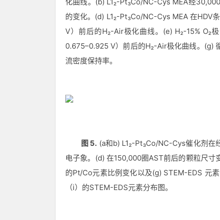
化曲线。
(b) L1₂-Pt₃Co/NC-Cys MEA
经
30,00
的变化。
(d) L1₂-Pt₃Co/NC-Cys MEA
在
HDV
V
）前后的
H₂-Air
极化曲线。
(e) H₂-15% O₂
极
0.675–0.925 V
）前后的
H₂-Air
极化曲线。
(g)
流密度保持率。
图
5.
(a
和
b) L1₂-Pt₃Co/NC-Cys
催化剂在
电子象。
(d)
在
150,000
圈
AST
前后的颗粒尺寸
的
Pt/Co
元素比例变化以及
(g) STEM-EDS
元素
（
i
）的
STEM-EDS
元素分布图。