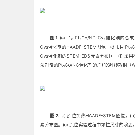
图
1.
(a) L1₂-Pt₃Co/NC-Cys
催化剂的合成
Cys
催化剂的
HAADF-STEM
图像。
(d) L1₂-Pt
Cys
催化剂的
STEM-EDS
元素分布图。
(f)
采用
法制备的
Pt₃Co/NC
催化剂的广角
X
射线散射（
W
图
2.
(a)
原位加热
HAADF-STEM
图像。
(b
素分布图。
(c)
原位实验过程中颗粒尺寸的演变