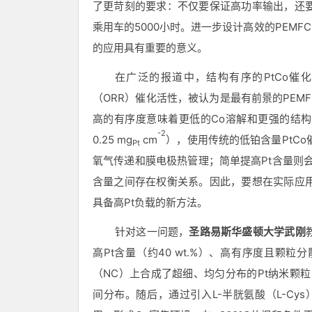
了更苛刻的要求：不仅要保证高功率输出，还要
乘用车的5000小时。进一步设计高效的PEMF
的应用具有重要的意义。
在广泛的报道中，结构有序的
PtCo催
（ORR）催化活性，被认为是最有前景的PEM
高的有序度意味着更低的Co溶解和更强的结构
-2
0.25 mg
cm
），使用传统的低铂含量
PtC
Pt
氧气传递和膜电极热管理；简单提高Pt含量则会
含量之间存在权衡关系。因此，要想在实际应
具备高Pt负载的新方法。
针对这一问题，
圣路易斯华盛顿大学武刚
高
Pt含量（约40 wt.%）、高有序度且颗粒分
（NC）上合成了超细、均匀分布的Pt纳米颗
间分布。随后，通过引入L-半胱氨酸（L-Cys