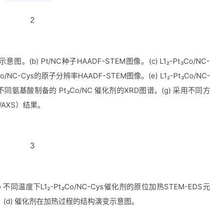
示意图。
(b) Pt/NC
种子
HAADF-STEM
图像。
(c) L1₂-Pt₃Co/NC-
₃Co/NC-Cys
的原子分辨率
HAADF-STEM
图像。
(e) L1₂-Pt₃Co/NC-
不同氨基酸制备的
Pt₃Co/NC
催化剂的
XRD
图谱。
(g)
采用不同方
AXS
）结果。
)
不同温度下
L1₂-Pt₃Co/NC-Cys
催化剂的原位加热
STEM-EDS
元
。
(d)
催化剂在加热过程的结构演变示意图。