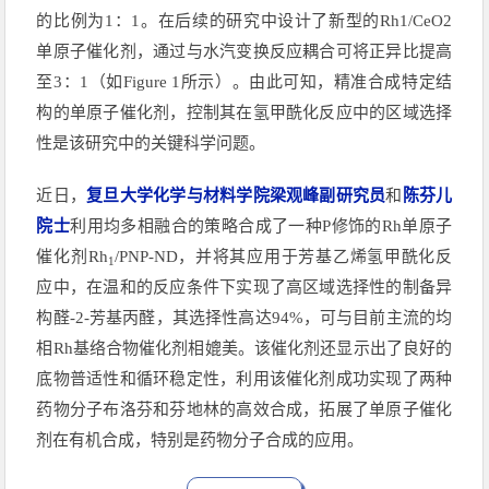
的比例为1：1。在后续的研究中设计了新型的Rh1/CeO2
单原子催化剂，通过与水汽变换反应耦合可将正异比提高
至3：1（如Figure 1所示）。由此可知，精准合成特定结
构的单原子催化剂，控制其在氢甲酰化反应中的区域选择
性是该研究中的关键科学问题。
近日，
复旦大学化学与材料学院梁观峰副研究员
和
陈芬儿
院士
利用均多相融合的策略合成了一种P修饰的Rh单原子
催化剂Rh
/PNP-ND，并将其应用于芳基乙烯氢甲酰化反
1
应中，在温和的反应条件下实现了高区域选择性的制备异
构醛-2-芳基丙醛，其选择性高达94%，可与目前主流的均
相Rh基络合物催化剂相媲美。该催化剂还显示出了良好的
底物普适性和循环稳定性，利用该催化剂成功实现了两种
药物分子布洛芬和芬地林的高效合成，拓展了单原子催化
剂在有机合成，特别是药物分子合成的应用。