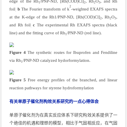
edge of the Rh
/PNP-ND, [Rh(COD)Cl]
, Rh
O
, and Rh
1
2
2
3
2
foil
b
The Fourier transform of k
-weighted EXAFS spectra
.
at the K-edge of the Rh1/PNP-ND, [Rh(COD)Cl]
, Rh
O
,
2
2
3
and Rh foil
c
The experimental Rh EXAFS spectra (black
.
line) and the fitting curve of Rh
/PNP-ND (red line).
1
Figure 4
The synthetic routes for Ibuprofen and Fendiline
via Rh
/PNP-ND catalyzed hydorformylation.
1
Figure 5
Free energy profiles of the branched, and linear
reaction pathways for styrene hydroformylation
有关单原子催化剂构效关系研究的一点心得体会
单原子催化剂为在真实反应体系下研究构效关系提供了一
个绝佳的机遇和理想的模型，相比于气固相反应，在气固