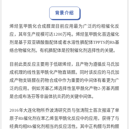
背景介绍
烯烃氢甲酰化合成醛是目前应用最为广泛的均相催化反
应，其年生产规模可达1200万吨。烯烃氢甲酰化首选催化
剂是基于双亚磷酸酯配体或者水溶性膦配体TPPTS的Rh基
络合物催化剂。有机膦配体是控制催化剂选择性的关键。
目前此类反应主要用于低碳烯烃，且产物为遵循反马氏加
成机理的线性氢甲酰化产物直链醛。同时该反应的马氏加
成产物支链醛在药物合成中作为重要的中间体有着更为广
泛的应用。例如芳基乙烯选择性氢甲酰化产物2-芳基丙醛
是合成布洛芬等非甾体抗炎药的关键中间体。
2016年大连化物所乔波涛研究员与张涛院士首次报道了单
原子Rh催化剂在苯乙烯氢甲酰化反应中的应用，获得了与
经典均相Rh催化剂相当的反应活性。其中正构醛与异构醛