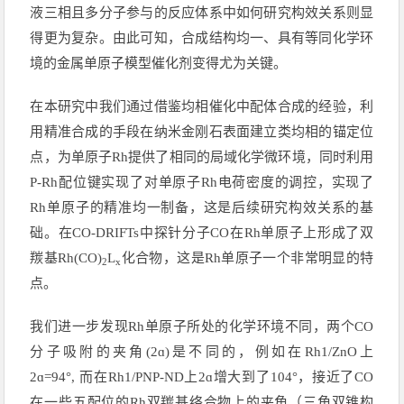
液三相且多分子参与的反应体系中如何研究构效关系则显
得更为复杂。由此可知，合成结构均一、具有等同化学环
境的金属单原子模型催化剂变得尤为关键。
在本研究中我们通过借鉴均相催化中配体合成的经验，利
用精准合成的手段在纳米金刚石表面建立类均相的锚定位
点，为单原子Rh提供了相同的局域化学微环境，同时利用
P-Rh配位键实现了对单原子Rh电荷密度的调控，实现了
Rh单原子的精准均一制备，这是后续研究构效关系的基
础。在CO-DRIFTs中探针分子CO在Rh单原子上形成了双
羰基Rh(CO)
L
化合物，这是Rh单原子一个非常明显的特
2
x
点。
我们进一步发现Rh单原子所处的化学环境不同，两个CO
分子吸附的夹角(2ɑ)是不同的，例如在Rh1/ZnO上
2ɑ=94°, 而在Rh1/PNP-ND上2ɑ增大到了104°，接近了CO
在一些五配位的Rh双羰基络合物上的夹角（三角双锥构