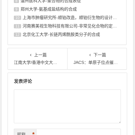
温州医科大学-聚合物的合成表征
8
郑州大学-氨基成盐结构的合成
9
上海巿肿瘤研究所-顺铂改造，顺铂衍生物的设计合成
10
河南赛美视生物科技有限公司-非常见化合物的定制合成，工艺研发
11
北京化工大学-长链丙烯酰胺类分子的合成
12
上一篇
下一篇
江南大学/香港中文大学《Chem. Sci.》：疏水性蛋白质胶囊体, 探索Pickering界面载酶催化新思路
JACS：单原子位点催化剂的金属-载体相互作用产生高区域选择性
文章导航
发表评论
*
昵称