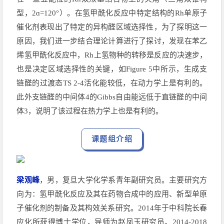
型，2ɑ=120°）。在氢甲酰化反应中特定结构的Rh单原子
催化剂表现出了特定的异构醛区域选择性，为了探明这一
原因，我们进一步结合理论计算进行了探讨，发现在苯乙
烯氢甲酰化反应中，Rh上氢物种的转移是反应的决速步，
也是决定区域选择性的关键，如Figure 5中所示，生成支
链醛的过渡态TS 2-4活化能较低，在动力学上是有利的。
此外支链醛的中间体4的Gibbs自由能远低于直链醛的中间
体3，说明了该过程在热力学上也是有利的。
课题组介绍
梁观峰
，男，复旦大学化学系青年副研究员。主要研究方
向为：氢甲酰化反应及其在药物合成中的应用、新型单原
子催化剂的制备及其构效关系研究。2014年于中科院长春
应化所获得博士学位，导师为赵凤玉研究员。2014-2018