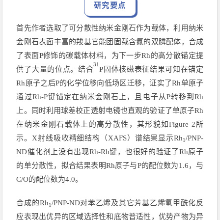
研究要点
首先作者选取了可分散性纳米金刚石作为载体，利用纳米
金刚石表面丰富的羧基官能团固载含氮的双膦配体，合成
了表面P修饰的碳载体材料，为下一步Rh的高分散锚定提
31
供了大量的位点。结合
P固体核磁表征结果可知在锚定
Rh原子之后P的化学位移向低场区迁移，证实了Rh单原子
通过Rh-P键锚定在纳米金刚石上，且电子从P转移到Rh
上。同时利用球差校正透射电镜也直观的验证了单原子Rh
在纳米金刚石载体上的高分散性，其形貌如Figure 2所
示。X射线吸收精细结构（XAFS）谱结果显示Rh
/PNP-
1
ND催化剂上没有出现Rh-Rh键，也很好的验证了Rh原子
的单分散性，拟合结果表明Rh原子与P的配位数为1.6，与
C/O的配位数为4.0。
合成的Rh
/PNP-ND对苯乙烯及其它芳基乙烯氢甲酰化反
1
应表现出优异的区域选择性和底物普适性，优势产物为异