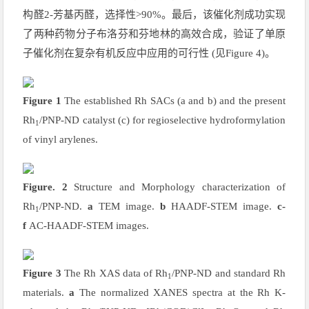
构醛2-芳基丙醛，选择性>90%。最后，该催化剂成功实现
了两种药物分子布洛芬和芬地林的高效合成，验证了单原
子催化剂在复杂有机反应中应用的可行性 (见Figure 4)。
F
igure
1
The established Rh SACs (a and b) and the present
Rh
/PNP-ND catalyst (c) for regioselective hydroformylation
1
of vinyl arylenes.
Figure. 2
Structure and Morphology characterization of
Rh
/PNP-ND.
a
TEM image.
b
HAADF-STEM image.
c-
1
f
AC-HAADF-STEM images.
Figure 3
The Rh XAS data of Rh
/PNP-ND and standard Rh
1
materials.
a
The normalized XANES spectra at the Rh K-