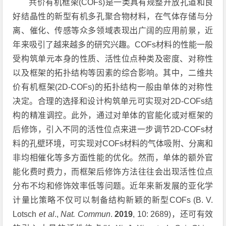
共价有机框架
(COFs)
是一类具有规整开放孔道和良
好结晶性的新型有机多孔聚合物材料，在气体存储与分
离、催化、传感等众多领域表现出广阔的应用前景，近
年来吸引了越来越多的研究兴趣。
COFs
材料的性能一般
受构筑单元本身的性质、活性位点种类及密度、对称性
以及框架的拓扑结构等因素的综合影响。其中，二维共
价有机框架
(2D-COFs)
的拓扑结构一般由单体的对称性
决定。合理的选择和设计构筑单元可实现对
2D-COFs
结
构的精准调控。此外，通过对单体的官能化或对框架的
后修饰，引入不同的活性位点来进一步调节
2D-COFs
材
料的孔壁环境，可实现对
COFs
材料的气体吸附、分离和
非均相催化等多方面性能的优化。然而，单体的额外官
能化费时费力，而框架后修饰方法往往会出现活性位点
分布不均和修饰效率低等问题。近年来新发展的亚化学
计量比策略不仅可以制备结构新颖的新型
COFs (B. V.
Lotsch
et al
.,
Nat. Commun
.
2019
, 10: 2689)
，还可有效