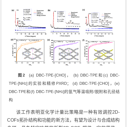
2
(a) DBC-TPE-[CHO]
(b) DBC-TPE
(c) DBC-
图
，
和
TPE-[NH
]
PXRD
(d) DBC-TPE-[CHO]
(e)
的实验和精修
；
，
2
DBC-TPE
(f) DBC-TPE-[NH
]
/
和
的氩气等温吸附
脱附和孔径结
2
构
该工作表明亚化学计量比策略是一种有效调控
2D-
COFs
拓扑结构和功能的新方法，有望为设计与合成结构