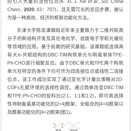
的引入大量的活性位点
(K. Xi, J. Xie
et al
.,
Sci. China
Chem.
,
2020
,
63
：
707)
，且无需冗长的反应步骤，被认
为是一种高效、经济的框架功能化方法。
天津大学陈龙课题组近年来主要致力于二维共轭高
分子的新结构开发及其在电化学、自旋电子学和光催化
等领域的应用。基于前期的研究基础，该课题组选择具
有大
π-
共轭结构的
DBC-TIM
构筑单元与明星单体
TPE-
Ph-CHO
进行缩聚反应。由于
DBC
单元和
TPE
两个构筑
单元在特定的条件下均可作为四连接位点或线性二连接
位点，该工作成功实现了通过亚化学计量比策略对
2D-
COFs
孔壁环境的选择性调控。通过简单改变
DBC-TIM
和
TPE-Ph-CHO
的投料比
(2:1
、
1:1
和
1:2)
，即可高选择
性地制备氨基功能化的
[2+4]
框架、全缩合的
[4+4]
框架以
及醛基功能化的
[4+2]
框架
(
图
1)
。