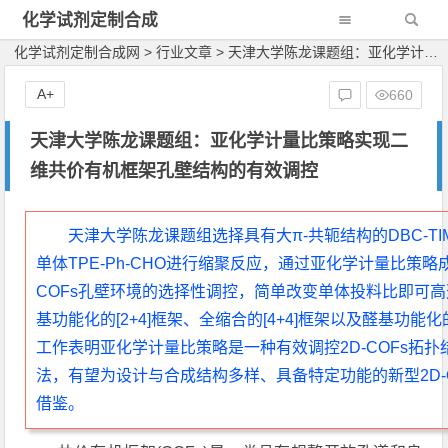
化学试剂定制合成
网
化学试剂定制合成网
>
行业文章
>
天津大学陈龙课题组：亚化学计量比策略实现二维共价有机框架孔壁结构的有效调控
A+
660
天津大学陈龙课题组：亚化学计量比策略实现二
维共价有机框架孔壁结构的有效调控
天津大学陈龙课题组选择具有大
π-
共轭结构的
DBC-TI
单体
TPE-Ph-CHO
进行缩聚反应，通过亚化学计量比策略
COFs
孔壁环境的选择性调控，简单改变单体投料比即可高
基功能化的
[2+4]
框架、全缩合的
[4+4]
框架以及醛基功能化
工作表明亚化学计量比策略是一种有效调控
2D-COFs
拓扑
法，有望为设计与合成结构多样、具备特定功能的新型
2D
借鉴。