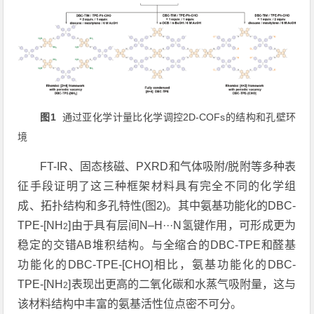
1
2D-COFs
图
通过亚化学计量比化学调控
的结构和孔壁环
境
FT-IR
、固态核磁、
PXRD
和气体吸附
/
脱附等多种表
征手段证明了这三种框架材料具有完全不同的化学组
成、拓扑结构和多孔特性
(
图
2)
。其中氨基功能化的
DBC-
TPE-[NH
]
由于具有层间
N
‒
H···N
氢键作用，可形成更为
2
稳定的交错
AB
堆积结构。与全缩合的
DBC-TPE
和醛基
功能化的
DBC-TPE-[CHO]
相比，氨基功能化的
DBC-
TPE-[NH
]
表现出更高的二氧化碳和水蒸气吸附量，这与
2
该材料结构中丰富的氨基活性位点密不可分。