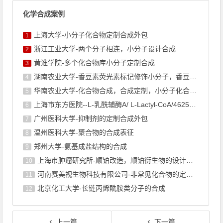
化学合成案例
上海大学-小分子化合物定制合成外包
1
浙江工业大学-两个分子相连，小分子设计合成
2
黄淮学院-多个化合物库小分子定制合成
3
湖南农业大学-香豆素荧光素标记修饰小分子，香豆素衍生物的合成
4
华南农业大学-化合物合成，合成定制，小分子化合物的订购
5
上海市东方医院--L-乳酰辅酶A/ L-Lactyl-CoA/4625-32-5/1926 ...
6
广州医科大学-抑制剂的定制合成外包
7
温州医科大学-聚合物的合成表征
8
郑州大学-氨基成盐结构的合成
9
上海巿肿瘤研究所-顺铂改造，顺铂衍生物的设计合成
10
河南赛美视生物科技有限公司-非常见化合物的定制合成，工艺研发
11
北京化工大学-长链丙烯酰胺类分子的合成
12
上一篇
下一篇