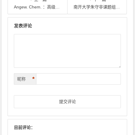
Angew. Chem. ：高级氧化过程中金属单原子催化剂的活性趋势和机理揭示
南开大学朱守非课题组：铑催化的偕二芳基卡宾对硼氢键不对称插入--高效合成手性偕二芳基甲基硼
文章导航
发表评论
*
昵称
目前评论：