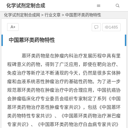
化学试剂定制合成
网
化学试剂定制合成网
>
行业文章
>
中国蒽环类药物特性
A+
1485
中国蒽环类药物特性
蒽环类药物是在肿瘤内科治疗发展历程中具有里
程碑意义的药物，得到了广泛应用，即使在靶向治疗、
免疫治疗等新疗法不断涌现的今天，仍然是很多实体肿
瘤和血液系统恶性肿瘤治疗的基础性药物。为了进一步
规范蒽环类药物在肿瘤治疗中的合理应用，中国抗癌协
会肿瘤临床化疗专业委员会组织专家制定了系列《中国
蒽环类药物治疗恶性肿瘤专家共识》，包括《中国蒽环
类药物特性专家共识》、《中国蒽环类药物治疗淋巴瘤
专家共识》、《中国蒽环类药物治疗白血病专家共识》