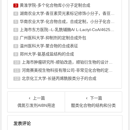
黄淮学院-多个化合物库小分子定制合成
3
湖南农业大学-香豆素荧光素标记修饰小分子，香豆素衍生物的合成
4
华南农业大学-化合物合成，合成定制，小分子化合物的订购
5
上海市东方医院--L-乳酰辅酶A/ L-Lactyl-CoA/4625-32-5/1926 ...
6
广州医科大学-抑制剂的定制合成外包
7
温州医科大学-聚合物的合成表征
8
郑州大学-氨基成盐结构的合成
9
上海巿肿瘤研究所-顺铂改造，顺铂衍生物的设计合成
10
河南赛美视生物科技有限公司-非常见化合物的定制合成，工艺研发
11
北京化工大学-长链丙烯酰胺类分子的合成
12
上一篇
下一篇
偶氮引发剂AIBN用途
醌类化合物的结构和分类
文章导航
发表评论