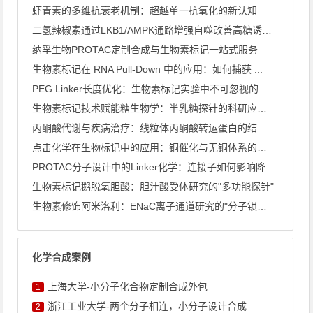
虾青素的多维抗衰老机制：超越单一抗氧化的新认知
二氢辣椒素通过LKB1/AMPK通路增强自噬改善高糖诱导心肌 ...
纳孚生物PROTAC定制合成与生物素标记一站式服务
生物素标记在 RNA Pull-Down 中的应用：如何捕获 ...
PEG Linker长度优化：生物素标记实验中不可忽视的关键 ...
生物素标记技术赋能糖生物学：半乳糖探针的科研应用全景
丙酮酸代谢与疾病治疗：线粒体丙酮酸转运蛋白的结构解析
点击化学在生物标记中的应用：铜催化与无铜体系的深度比较
PROTAC分子设计中的Linker化学：连接子如何影响降解 ...
生物素标记鹅脱氧胆酸：胆汁酸受体研究的"多功能探针"
生物素修饰阿米洛利：ENaC离子通道研究的"分子锁与钥匙"
化学合成案例
上海大学-小分子化合物定制合成外包
1
浙江工业大学-两个分子相连，小分子设计合成
2