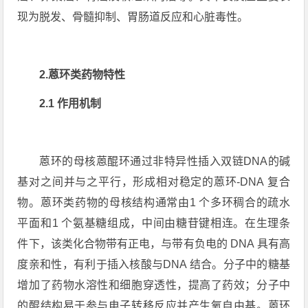
现为脱发、骨髓抑制、胃肠道反应和心脏毒性。
2.
蒽环类药物特性
2.1 作用机制
蒽环的母核蒽醌环通过非特异性插入双链DNA的碱
基对之间并与之平行，形成相对稳定的蒽环-DNA 复合
物。蒽环类药物的母核结构通常由1 个多环稠合的疏水
平面和1 个氨基糖组成，中间由糖苷键相连。在生理条
件下，该类化合物带有正电，与带有负电的 DNA 具有高
度亲和性，有利于插入核酸与DNA 结合。分子中的糖基
增加了药物水溶性和细胞穿透性，提高了药效；分子中
的醌结构易于参与电子转移反应并产生氧自由基。蒽环