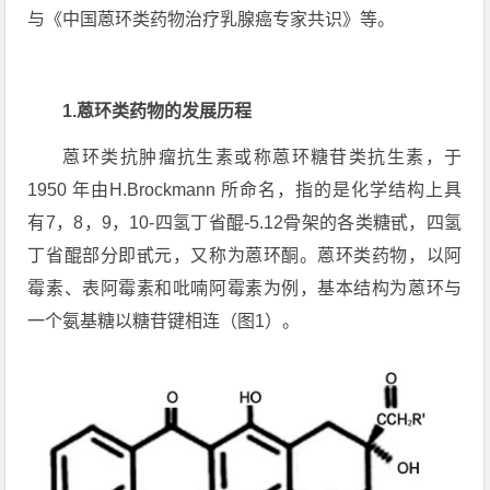
与《中国蒽环类药物治疗乳腺癌专家共识》等。
1.
蒽环类药物的发展历程
蒽环类抗肿瘤抗生素或称蒽环糖苷类抗生素，于
1950 年由H.Brockmann 所命名，指的是化学结构上具
有7，8，9，10-四氢丁省醌-5.12骨架的各类糖甙，四氢
丁省醌部分即甙元，又称为蒽环酮。蒽环类药物，以阿
霉素、表阿霉素和吡喃阿霉素为例，基本结构为蒽环与
一个氨基糖以糖苷键相连（图1）。