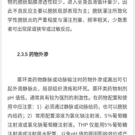
物的膀胱黏膜渗透性较少，进入全身血液循环量少，因
此不良反应主要以膀胱局部表现为主；膀胱灌注所致化
学性膀胱炎的严重程度与灌注剂量、频率相关，少数患
者可出现尿道狭窄或过敏反应。
2.3.5 药物外渗
蒽环类药物静脉或动脉输注时药物外渗或漏出可引
起外周静脉炎、局部组织溃疡和坏死。蒽环类药物制剂
pH 值低，通常具有较为强烈的刺激性。在药物配置和使
用中应注意：1）必须通过静脉或动脉给药，也可以膀胱
内给药；2）常用配置溶液为氯化钠注射液、5％葡萄糖
注射液或氯化钠葡萄糖注射液。THP 仅能用5％葡萄糖
注射液或注射用水配置，以免pH 值的原因影响效价或产