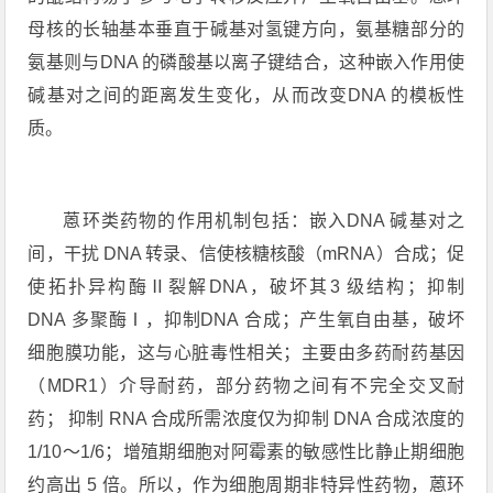
母核的长轴基本垂直于碱基对氢键方向，氨基糖部分的
氨基则与DNA 的磷酸基以离子键结合，这种嵌入作用使
碱基对之间的距离发生变化，从而改变DNA 的模板性
质。
蒽环类药物的作用机制包括：嵌入DNA 碱基对之
间，干扰 DNA 转录、信使核糖核酸（mRNA）合成；促
使拓扑异构酶Ⅱ裂解DNA，破坏其3 级结构；抑制
DNA 多聚酶Ⅰ，抑制DNA 合成；产生氧自由基，破坏
细胞膜功能，这与心脏毒性相关；主要由多药耐药基因
（MDR1）介导耐药，部分药物之间有不完全交叉耐
药； 抑制 RNA 合成所需浓度仅为抑制 DNA 合成浓度的
1/10～1/6；增殖期细胞对阿霉素的敏感性比静止期细胞
约高出 5 倍。所以，作为细胞周期非特异性药物，蒽环