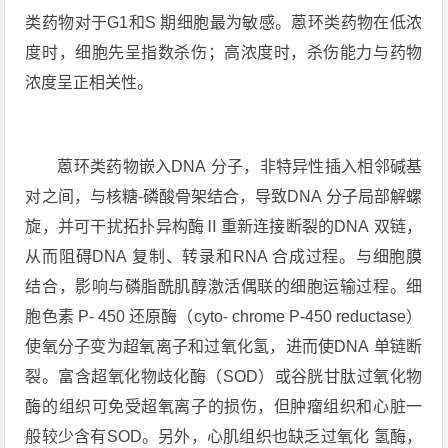
类药物对于G1和S 期细胞最为敏感。蒽环类药物在低浓
度时，细胞先呈指数杀伤；高浓度时，杀伤能力与药物
浓度呈正相关性。
蒽环类药物嵌入DNA 分子，非特异性插入相邻碱基
对之间，与核糖-磷酸骨架结合，导致DNA 分子局部解螺
旋，并可干扰拓扑异构酶Ⅱ重新连接断裂的DNA 双链，
从而阻碍DNA 复制、转录和RNA 合成过程。与细胞膜
结合，影响与磷脂酰肌醇激活偶联的细胞运输过程。细
胞色素 P- 450 还原酶（cyto⁃ chrome P-450 reductase）
使氧分子变为超氧离子和过氧化氢，进而使DNA 单链断
裂。富含超氧化物歧化酶（SOD）或谷胱甘肽过氧化物
酶的组织可免受超氧离子的损伤，但肿瘤组织和心脏一
般较少含有SOD。另外，心肌组织也缺乏过氧化 氢酶，