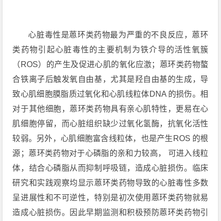
心脏毒性是蒽环类药物最为严重的不良反应，蒽环
类药物引起心脏毒性的主要机制为铁介导的活性氧簇
（ROS）的产生及促进心肌的氧化应激；蒽环类药物螯
合铁离子后触发氧自由基，尤其是羟自由基的生成，导
致心肌细胞膜脂质过氧化和心肌线粒体DNA 的损伤。相
对于其他细胞，蒽环类药物具有亲心肌特性，更易在心
肌细胞停留，而心脏组织缺少过氧化氢酶，抗氧化活性
较弱。另外，心肌细胞富含线粒体，也是产生ROS 的根
源；蒽环类药物对于心磷脂的亲和力较高， 可进入线粒
体，结合心磷脂从而抑制呼吸链，造成心脏损伤。临床
研究和实践观察均显示蒽环类药物导致的心脏毒性多数
呈进展性和不可逆性，特别是初次使用蒽环类药物就易
造成心脏损伤。因此早期监测和积极预防蒽环类药物引