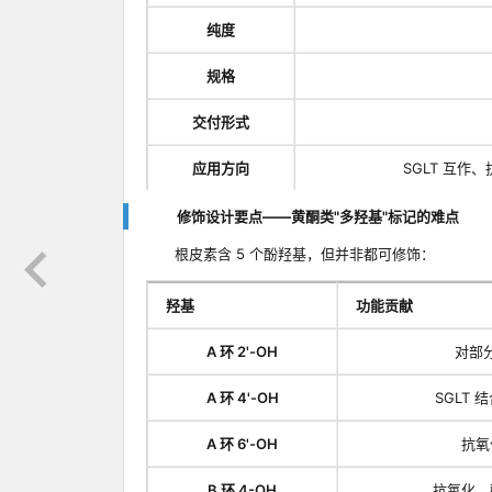
纯度
规格
交付形式
应用方向
SGLT 互作、
修饰设计要点——黄酮类"多羟基"标记的难点
根皮素含 5 个酚羟基，但并非都可修饰：
羟基
功能贡献
A 环 2'-OH
对部
A 环 4'-OH
SGLT
A 环 6'-OH
抗氧
B 环 4-OH
抗氧化、