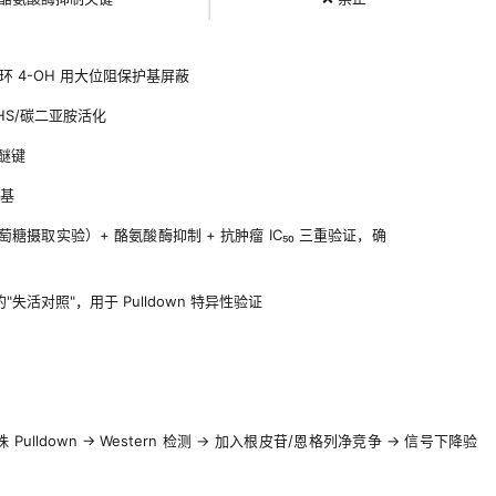
 B 环 4-OH 用大位阻保护基屏蔽
NHS/碳二亚胺活化
醚键
基
葡萄糖摄取实验）+ 酪氨酸酶抑制 + 抗肿瘤 IC₅₀ 三重验证，确
的"失活对照"，用于 Pulldown 特异性验证
 SA 磁珠 Pulldown → Western 检测 → 加入根皮苷/恩格列净竞争 → 信号下降验