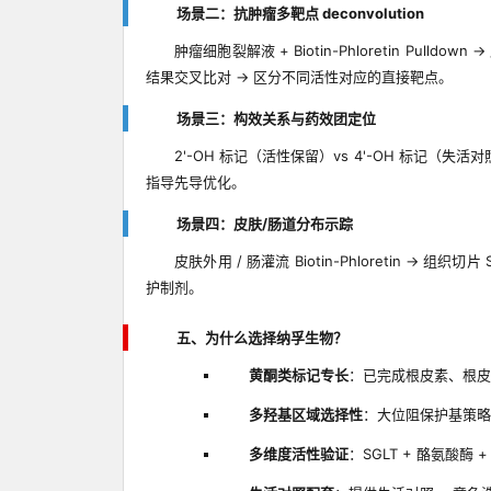
场景二：抗肿瘤多靶点 deconvolution
肿瘤细胞裂解液 + Biotin-Phloretin Pul
结果交叉比对 → 区分不同活性对应的直接靶点。
场景三：构效关系与药效团定位
2'-OH 标记（活性保留）vs 4'-OH 标记（失活对照）
指导先导优化。
场景四：皮肤/肠道分布示踪
皮肤外用 / 肠灌流 Biotin-Phloretin → 
护制剂。
五、为什么选择纳孚生物？
黄酮类标记专长
：已完成根皮素、根皮
多羟基区域选择性
：大位阻保护基策略
多维度活性验证
：SGLT + 酪氨酸