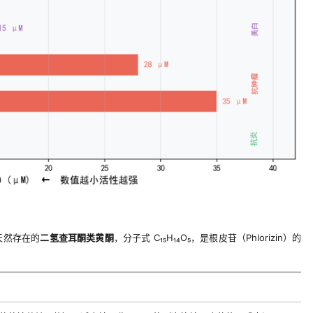
中天然存在的
二氢查耳酮类黄酮
，分子式 C₁₅H₁₄O₅，是根皮苷（Phlorizin）的
：