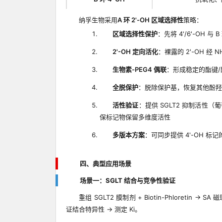
纳孚生物采用
A 环 2'-OH 区域选择性
策略：
区域选择性保护
：先将 4'/6'-OH 与
2'-OH 定向活化
：裸露的 2'-OH 经 
生物素-PEG4 偶联
：形成稳定的酯键/
全脱保护
：脱除保护基，恢复其他酚羟
活性验证
：提供 SGLT2 抑制活性（
保标记物保留多维度活性
多版本方案
：可同步提供 4'-OH 标记
四、典型应用场景
场景一：SGLT 结合与竞争性验证
重组 SGLT2 膜制剂 + Biotin-Phloretin →
证结合特异性 → 测定 Ki。