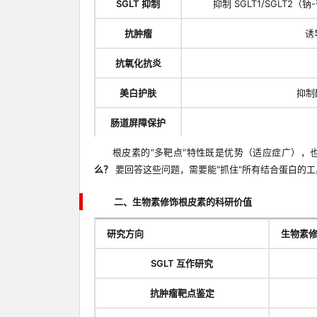
SGLT 抑制
抑制 SGLT1/SGL
抗肿瘤
诱
抗氧化抗炎
美白护肤
抑制
肠道屏障保护
根皮素的"多靶点"特性既是优势（适应症广），
么？
要回答这些问题，需要能"抓住"所有结合蛋白的工
二、生物素修饰根皮素的科研价值
研究方向
生物素
SGLT 互作研究
抗肿瘤靶点鉴定