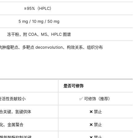
≥95%（HPLC）
5 mg / 10 mg / 50 mg
冻干粉，附 COA、MS、HPLC 图谱
抗肿瘤靶点、多靶点 deconvolution、构效关系、组织分布
是否可修饰
分活性贡献较小
✅ 可修饰（推荐）
 结合关键，氢键供体
❌ 禁止
化、金属螯合
❌ 禁止
酪氨酸酶抑制关键
❌ 禁止