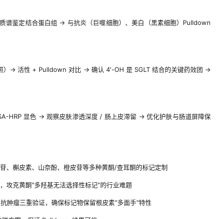
ldown → 质谱鉴定结合蛋白组 → 与抗炎（巨噬细胞）、美白（黑素细胞）Pulldown
→ 活性 + Pulldown 对比 → 确认 4'-OH 是 SGLT 结合的关键药效团 →
组织切片 SA-HRP 显色 → 观察皮肤渗透深度 / 肠上皮滞留 → 优化护肤与肠道屏障保
苷、槲皮素、山奈酚、橙皮苷等多种黄酮/查耳酮的标记定制
，攻克黄酮"多羟基无法选择性标记"的行业难题
酶 + 抗肿瘤三重验证，确保标记物保留根皮素"多面手"特性