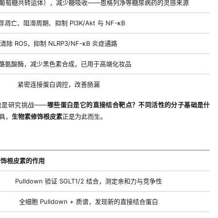
T2（钠-葡萄糖共转运体），减少糖吸收——恩格列净等糖尿病药的灵感来源
导凋亡、阻滞周期、抑制 PI3K/Akt 与 NF-κB
清除 ROS，抑制 NLRP3/NF-κB 炎症通路
酪氨酸酶，减少黑色素合成，已用于高端化妆品
紧密连接蛋白调控，改善肠漏
也是研究挑战——
哪些蛋白是它的直接结合靶点？不同活性的分子基础是什
具，
生物素修饰根皮素
正是为此而生。
修饰根皮素的作用
Pulldown 验证 SGLT1/2 结合，测定亲和力与竞争性
全细胞 Pulldown + 质谱，发现新的直接结合蛋白