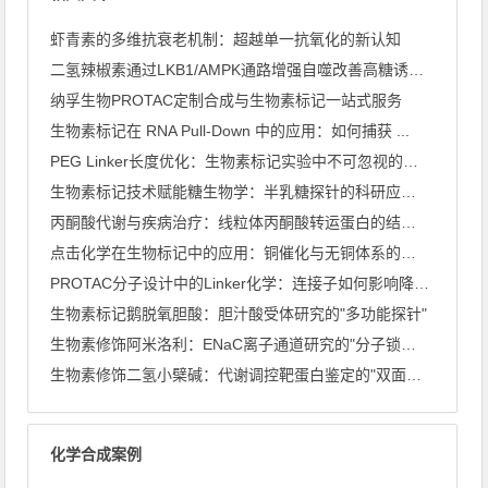
虾青素的多维抗衰老机制：超越单一抗氧化的新认知
二氢辣椒素通过LKB1/AMPK通路增强自噬改善高糖诱导心肌 ...
纳孚生物PROTAC定制合成与生物素标记一站式服务
生物素标记在 RNA Pull-Down 中的应用：如何捕获 ...
PEG Linker长度优化：生物素标记实验中不可忽视的关键 ...
生物素标记技术赋能糖生物学：半乳糖探针的科研应用全景
丙酮酸代谢与疾病治疗：线粒体丙酮酸转运蛋白的结构解析
点击化学在生物标记中的应用：铜催化与无铜体系的深度比较
PROTAC分子设计中的Linker化学：连接子如何影响降解 ...
生物素标记鹅脱氧胆酸：胆汁酸受体研究的"多功能探针"
生物素修饰阿米洛利：ENaC离子通道研究的"分子锁与钥匙"
生物素修饰二氢小檗碱：代谢调控靶蛋白鉴定的"双面探针"
化学合成案例