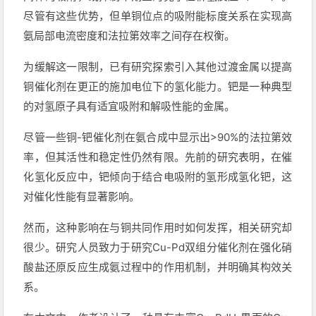
尽管有这些优势，但单铜位点的吸附能标度关系在实现高
氨局部电流密度和法拉第效率之间存在权衡。
为缓解这一限制，已有研究探索引入其他过渡金属以提高
铜催化剂在更正的施加电位下的氢化能力。钯是一种典型
的对氢原子具有适宜吸附和解吸性能的金属。
尽管一些铜-钯催化剂在氨合成中显示出>90%的法拉第效
率，但其活性和稳定性仍然有限。先前的研究表明，在催
化氢化反应中，钯倾向于结合电吸附的氢形成氢化钯，这
对催化性能有显著影响。
然而，这种影响在与铜共同作用时如何发挥，相关研究却
很少。研究人员致力于研究Cu-Pd双组分催化剂在强化硝
酸盐还原反应生成氨过程中的作用机制，并明确其构效关
系。