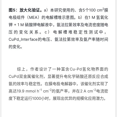
2
图5：放大化验证。
a）本研究使用的、含5个100 cm
膜
电极组件（MEA）的电解槽堆示意图。b）在1 M 氢氧化
钾 + 1 M 硝酸钾电解液中，氨法拉第效率及电流密度随电
压的变化关系。c）电解槽堆稳定性测试中，
CuPd_Interface的电压、氨法拉第效率及氨产率随时间
的变化。
综上，作者设计了一种富含Cu-Pd氢化物界面的
CuPd双金属催化剂，显著提升电化学硝酸还原反应合成
氨的效率与稳定性。在膜电极电解器中，该催化剂实现了
-1
-2
-2
高达19.9 mmol h
cm
的氨产率，并在2 A cm
电流密
度下稳定运行1000小时，展现出优异的规模化应用潜力。