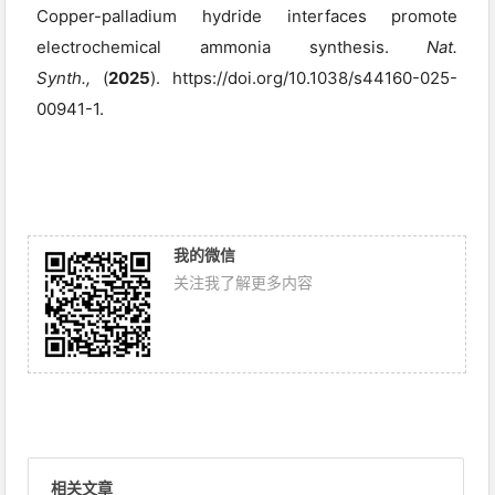
Copper-palladium hydride interfaces promote 
electrochemical ammonia synthesis. 
Nat. 
Synth.,
 (
2025
). https://doi.org/10.1038/s44160-025-
00941-1.
我的微信
关注我了解更多内容
相关文章