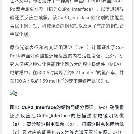
在本文中，作者设计了一种具有丰富Cu-PdH
界面的
Cu-
x
Pd
双金属催化剂（记为CuPd_Interface），以促进硝酸
盐还原反应生成氨。该CuPd_Interface催化剂的性能显
著优于铜、钯、机械混合的铜和钯以及原子有序的铜钯合
金催化剂。
原位光谱表征和密度泛函理论（DFT）计算证实了Cu-
PdH
界面对硝酸盐还原反应的内在活性增强。此外，研
x
究人员将这种催化性能转化到放大的膜电极组件（MEA）
−1
电解槽中，在500 A时实现了约8.71 mol h
的氨产率，并
−1
在100 A下以约1.59 mol h
的速率连续产氨100 h。
图1：CuPd_Interface的结构与成分表征。
a-c）硝酸根
还原反应后CuPd_Interface的扫描透射电镜明场像
（a）、高分辨透射电镜像（b）、扫描透射电镜暗场像
（c）及对应的能量色散X射线光谱元素分布图。d-f）