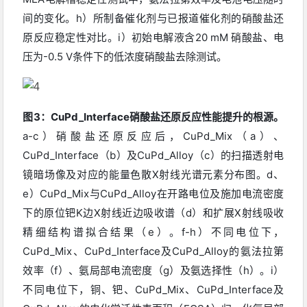
间的变化。h）所制备催化剂与已报道催化剂的硝酸盐还
原反应稳定性对比。i）初始电解液含20 mM 硝酸盐、电
压为-0.5 V条件下的低浓度硝酸盐去除测试。
图3：CuPd_Interface硝酸盐还原反应性能提升的根源。
a-c）硝酸盐还原反应后，CuPd_Mix（a）、
CuPd_Interface（b）及CuPd_Alloy（c）的扫描透射电
镜暗场像及对应的能量色散X射线光谱元素分布图。d、
e）CuPd_Mix与CuPd_Alloy在开路电位及施加电流密度
下的原位钯K边X射线近边吸收谱（d）和扩展X射线吸收
精细结构谱拟合结果（e）。f-h）不同电位下，
CuPd_Mix、CuPd_Interface及CuPd_Alloy的氨法拉第
效率（f）、氨局部电流密度（g）及氨选择性（h）。i）
不同电位下，铜、钯、CuPd_Mix、CuPd_Interface及