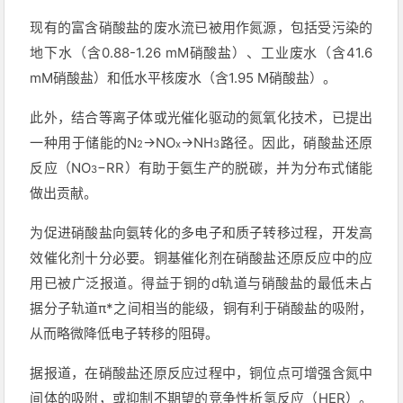
现有的富含硝酸盐的废水流已被用作氮源，包括受污染的
地下水（含0.88-1.26 mM硝酸盐）、工业废水（含41.6
mM硝酸盐）和低水平核废水（含1.95 M硝酸盐）。
此外，结合等离子体或光催化驱动的氮氧化技术，已提出
一种用于储能的N
→NO
→NH
路径。因此，硝酸盐还原
2
x
3
反应（NO
−RR）有助于氨生产的脱碳，并为分布式储能
3
做出贡献。
为促进硝酸盐向氨转化的多电子和质子转移过程，开发高
效催化剂十分必要。铜基催化剂在硝酸盐还原反应中的应
用已被广泛报道。得益于铜的d轨道与硝酸盐的最低未占
据分子轨道π*之间相当的能级，铜有利于硝酸盐的吸附，
从而略微降低电子转移的阻碍。
据报道，在硝酸盐还原反应过程中，铜位点可增强含氮中
间体的吸附，或抑制不期望的竞争性析氢反应（HER）。