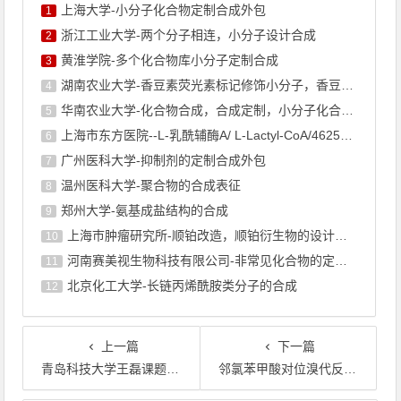
上海大学-小分子化合物定制合成外包
1
浙江工业大学-两个分子相连，小分子设计合成
2
黄淮学院-多个化合物库小分子定制合成
3
湖南农业大学-香豆素荧光素标记修饰小分子，香豆素衍生物的合成
4
华南农业大学-化合物合成，合成定制，小分子化合物的订购
5
上海市东方医院--L-乳酰辅酶A/ L-Lactyl-CoA/4625-32-5/1926 ...
6
广州医科大学-抑制剂的定制合成外包
7
温州医科大学-聚合物的合成表征
8
郑州大学-氨基成盐结构的合成
9
上海巿肿瘤研究所-顺铂改造，顺铂衍生物的设计合成
10
河南赛美视生物科技有限公司-非常见化合物的定制合成，工艺研发
11
北京化工大学-长链丙烯酰胺类分子的合成
12
上一篇
下一篇
青岛科技大学王磊课题组：刚性配体限域快速合成双单原子催化剂及氧阴极性能研究
邻氯苯甲酸对位溴代反应的溶剂选择与反应机理分析