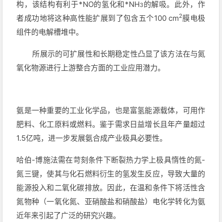
构，该结构有利于*NO的氢化和*NH
的解吸。此外，作
3
2
者成功地将这种高性能扩展到了包含五个100 cm
膜电极
组件的电解槽堆中。
所展示的可扩展性和长期稳定性凸显了该方法在与氮
氧化物源进行上游整合方面的工业应用潜力。
氨是一种重要的工业化学品，也是富氢能源载体，可用作
肥料、化工原料或燃料。鉴于需求日益增长且年产量超过
1.5亿吨，进一步发展氨合成产业极具必要性。
哈伯-博施法需在苛刻条件下断裂热力学上极具惰性的氮-
氮三键，使其与化石燃料衍生的氢发生反应，导致大量的
能源投入和二氧化碳排放。因此，在温和条件下将活性含
氮物种（一氧化氮、亚硝酸盐和硝酸盐）电化学转化为氨
近年来引起了广泛的研究兴趣。