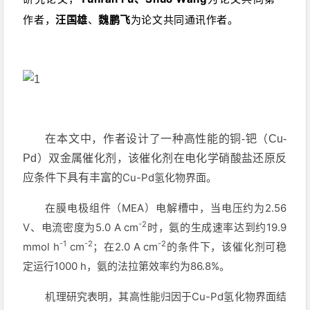
作者，
汪国雄
、
魏鹏飞
为论文共同通讯作者。
在本文中，作者设计了一种高性能的铜-钯（Cu-
Pd）双金属催化剂，该催化剂在电化学硝酸盐还原反
Cu-Pd
氢化物界面。
应条件下具有丰富的
在膜电极组件（MEA）电解槽中，当电压约为2.56
-2
V、电流密度为5.0 A cm
时，氨的生成速率达到约19.9
-1
-2
-2
mmol h
cm
；在2.0 A cm
的条件下，该催化剂可稳
定运行1000 h，氨的法拉第效率约为86.8%。
机理研究表明，其高性能归因于
Cu-Pd
氢化物界面结