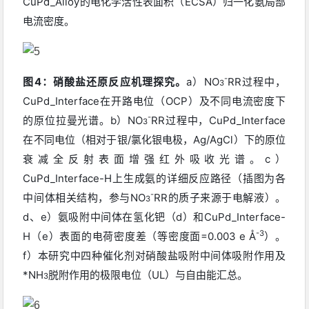
CuPd_Alloy的电化学活性表面积（ECSA）归一化氨局部
电流密度。
-
图4：硝酸盐还原反应机理探究。
a）NO
RR过程中，
3
CuPd_Interface在开路电位（OCP）及不同电流密度下
-
的原位拉曼光谱。b）NO
RR过程中，CuPd_Interface
3
在不同电位（相对于银/氯化银电极，Ag/AgCl）下的原位
衰减全反射表面增强红外吸收光谱。c）
CuPd_Interface-H上生成氨的详细反应路径（插图为各
-
中间体相关结构，参与
NO
RR
的质子来源于电解液）。
3
d、e）氨吸附中间体在氢化钯（d）和CuPd_Interface-
-3
H（e）表面的电荷密度差（等密度面=0.003 e Å
）。
f）本研究中四种催化剂对硝酸盐吸附中间体吸附作用及
*NH
脱附作用的极限电位（UL）与自由能汇总。
3