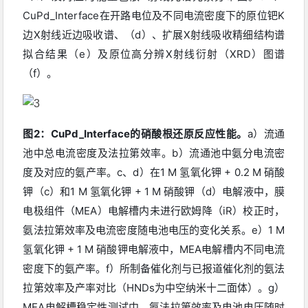
CuPd_Interface在开路电位及不同电流密度下的原位钯K
边X射线近边吸收谱、（d）、扩展X射线吸收精细结构谱
拟合结果（e）及原位高分辨X射线衍射（XRD）图谱
（f）。
图2：CuPd_Interface的硝酸根还原反应性能。
a）流通
池中总电流密度及法拉第效率。b）流通池中氨分电流密
度及对应的氨产率。c、d）在1 M 氢氧化钾 + 0.2 M 硝酸
钾（c）和1 M 氢氧化钾 + 1 M 硝酸钾（d）电解液中，膜
电极组件（MEA）电解槽内未进行欧姆降（iR）校正时，
氨法拉第效率及电流密度随电池电压的变化关系。e）1 M 
氢氧化钾 + 1 M 硝酸钾电解液中，MEA电解槽内不同电流
密度下的氨产率。f）所制备催化剂与已报道催化剂的氨法
拉第效率及产率对比（HNDs为中空纳米十二面体）。g）
MEA电解槽稳定性测试中，氨法拉第效率及电池电压随时