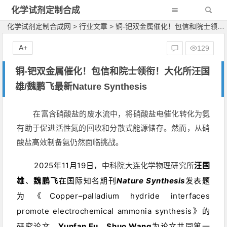
化学试剂定制合成
网
化学试剂定制合成网
>
行业文章
>
铜-钯双金属催化！包信和院士领衔！大化所汪国雄/魏鹏飞最新Nature Synthesis
A+
129
铜-钯双金属催化！包信和院士领衔！大化所汪国
雄/魏鹏飞最新Nature Synthesis
在富含硝酸盐的废水流中，将硝酸盐电催化转化为氨
有助于促进活性氮的回收和分散式能源储存。然而，从硝
酸盐高效制备氨仍然面临挑战。
2025年
11
月
19
日，
中科院大连化学物理研究所
汪国
雄
、
魏鹏飞
在国际知名期刊
Nature Synthesis
发表题
为《
Copper–palladium hydride interfaces
promote electrochemical ammonia synthesis
》的
研究论文，
Yunfan Fu、Shuo Wang
为论文共同第一