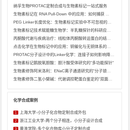
纳孚生物PROTAC定制合成与生物素标记一站式服务
生物素标记在 RNA Pull-Down 中的应用：如何捕获 ...
PEG Linker长度优化：生物素标记实验中不可忽视的关键 ...
生物素标记技术赋能糖生物学：半乳糖探针的科研应用全景
丙酮酸代谢与疾病治疗：线粒体丙酮酸转运蛋白的结构解析
点击化学在生物标记中的应用：铜催化与无铜体系的深度比较
PROTAC分子设计中的Linker化学：连接子如何影响降解 ...
生物素标记鹅脱氧胆酸：胆汁酸受体研究的"多功能探针"
生物素修饰阿米洛利：ENaC离子通道研究的"分子锁与钥匙"
生物素修饰二氢小檗碱：代谢调控靶蛋白鉴定的"双面探针"
化学合成案例
上海大学-小分子化合物定制合成外包
1
浙江工业大学-两个分子相连，小分子设计合成
2
黄淮学院-多个化合物库小分子定制合成
3