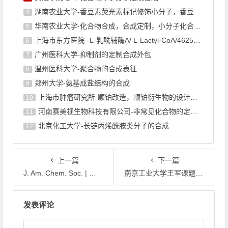
湖南农业大学-香豆素荧光素标记修饰小分子，香豆素衍生物的合成
4
华南农业大学-化合物合成，合成定制，小分子化合物的订购
5
上海市东方医院--L-乳酰辅酶A/ L-Lactyl-CoA/4625-32-5/1926 ...
6
广州医科大学-抑制剂的定制合成外包
7
温州医科大学-聚合物的合成表征
8
郑州大学-氨基成盐结构的合成
9
上海巿肿瘤研究所-顺铂改造，顺铂衍生物的设计合成
10
河南赛美视生物科技有限公司-非常见化合物的定制合成，工艺研发
11
北京化工大学-长链丙烯酰胺类分子的合成
12
上一篇
下一篇
J. Am. Chem. Soc. | 共价探针揭示RNA的小分子结合口袋
南京工业大学王军课题组AFM赏析：极性表面暴露与铜掺杂协同增强ZnO纳米片内建电场以实现高效光催化甲烷氧化
文章导航
发表评论