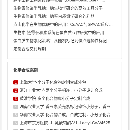
生物素修饰半乳糖：糖生物学研究的高效工具分子
生物素修饰半乳糖：糖蛋白质组学研究的利器
点击化学在生物偶联中的应用：CuAAC与SPAAC反应机理深 ...
生物素-链霉亲和素系统在蛋白质互作研究中的应用
蛋白质生物素化策略：从随机标记到位点选择性标记
定制合成交付周期
化学合成案例
上海大学-小分子化合物定制合成外包
1
浙江工业大学-两个分子相连，小分子设计合成
2
黄淮学院-多个化合物库小分子定制合成
3
湖南农业大学-香豆素荧光素标记修饰小分子，香豆素衍生物的合成
4
华南农业大学-化合物合成，合成定制，小分子化合物的订购
5
上海市东方医院--L-乳酰辅酶A/ L-Lactyl-CoA/4625-32-5/1926 ...
6