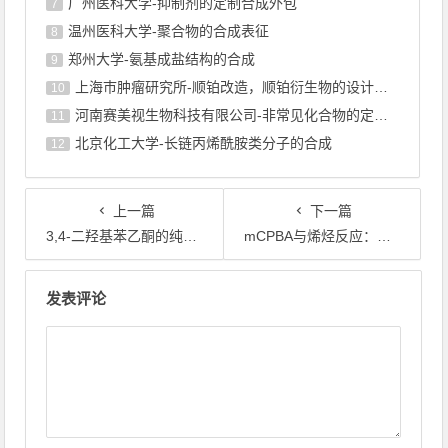
广州医科大学-抑制剂的定制合成外包
7
温州医科大学-聚合物的合成表征
8
郑州大学-氨基成盐结构的合成
9
上海巿肿瘤研究所-顺铂改造，顺铂衍生物的设计合成
10
河南赛美视生物科技有限公司-非常见化合物的定制合成，工艺研发
11
北京化工大学-长链丙烯酰胺类分子的合成
12
上一篇
下一篇
3,4-二羟基苯乙酮的纯化：从重结晶到柱层析
mCPBA与烯烃反应：从Prilezhaev环氧化到绿色催化演进
文章导航
发表评论