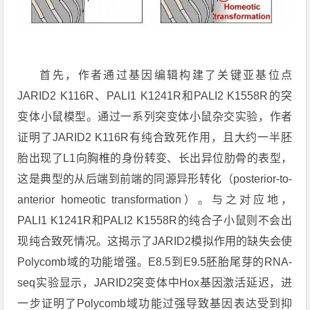
首先，作者通过基因编辑构建了关键亚基位点
JARID2 K116R、PALI1 K1241R和PALI2 K1558R的突
变体小鼠模型。通过一系列突变体小鼠杂交实验，作者
证明了JARID2 K116R有纯合致死作用，且大约一半胚
胎出现了L1向胸椎的身份转变、长出
异位肋骨
的表型，
这是典型的从后端到前端的同源异形转化（posterior-to-
anterior homeotic transformation）。与之对应地，
PALI1 K1241R和PALI2 K1558R的纯合子小鼠则不会出
现纯合致死情况。这揭示了JARID2模拟作用的缺失会使
Polycomb域的功能增强。E8.5到E9.5胚胎尾芽的RNA-
seq实验显示，JARID2突变体中Hox基因激活延迟，进
一步证明了Polycomb域功能过强导致基因表达受到抑