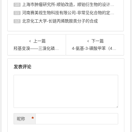
上海巿肿瘤研究所-顺铂改造，顺铂衍生物的设计合成
10
河南赛美视生物科技有限公司-非常见化合物的定制合成，工艺研发
11
北京化工大学-长链丙烯酰胺类分子的合成
12
上一篇
下一篇
羟基变溴——三溴化磷（PBr₃）卤代反应的原理与应用
4-氨基-3-磺酸甲苯（4B酸）：中间体之王
文章导航
发表评论
*
昵称