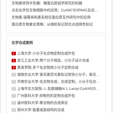
生物素修饰半乳糖：糖蛋白质组学研究的利器
点击化学在生物偶联中的应用：CuAAC与SPAAC反应机理深 ...
生物素-链霉亲和素系统在蛋白质互作研究中的应用
蛋白质生物素化策略：从随机标记到位点选择性标记
化学合成案例
上海大学-小分子化合物定制合成外包
1
浙江工业大学-两个分子相连，小分子设计合成
2
黄淮学院-多个化合物库小分子定制合成
3
湖南农业大学-香豆素荧光素标记修饰小分子，香豆素衍生物的合成
4
华南农业大学-化合物合成，合成定制，小分子化合物的订购
5
上海市东方医院--L-乳酰辅酶A/ L-Lactyl-CoA/4625-32-5/1926 ...
6
广州医科大学-抑制剂的定制合成外包
7
温州医科大学-聚合物的合成表征
8
郑州大学-氨基成盐结构的合成
9