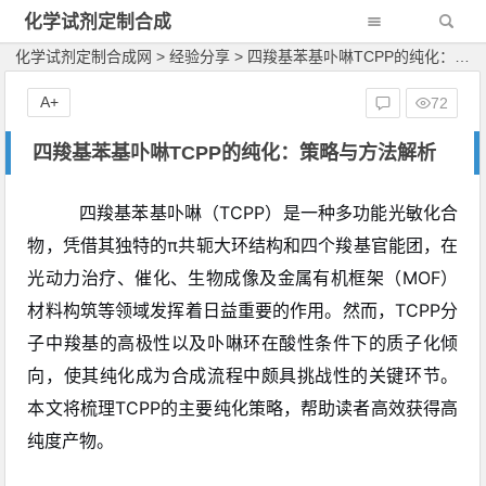
化学试剂定制合成
网
化学试剂定制合成网
>
经验分享
>
四羧基苯基卟啉TCPP的纯化：策略与方法解析
A+
72
四羧基苯基卟啉TCPP的纯化：策略与方法解析
四羧基苯基卟啉（TCPP）是一种多功能光敏化合
物，凭借其独特的π共轭大环结构和四个羧基官能团，在
光动力治疗、催化、生物成像及金属有机框架（MOF）
材料构筑等领域发挥着日益重要的作用。然而，TCPP分
子中羧基的高极性以及卟啉环在酸性条件下的质子化倾
向，使其纯化成为合成流程中颇具挑战性的关键环节。
本文将梳理TCPP的主要纯化策略，帮助读者高效获得高
纯度产物。