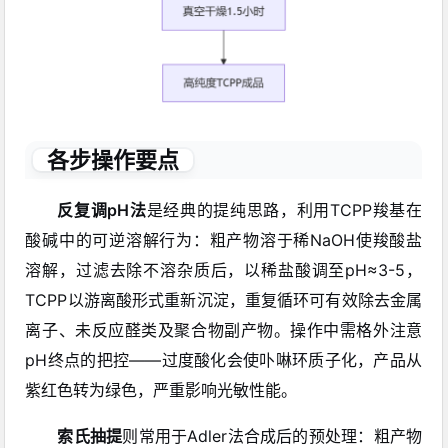
各步操作要点
反复调pH法
是经典的提纯思路，利用TCPP羧基在
酸碱中的可逆溶解行为：粗产物溶于稀NaOH使羧酸盐
溶解，过滤去除不溶杂质后，以稀盐酸调至pH≈3-5，
TCPP以游离酸形式重新沉淀，重复循环可有效除去金属
离子、未反应醛类及聚合物副产物。操作中需格外注意
pH终点的把控——过度酸化会使卟啉环质子化，产品从
紫红色转为绿色，严重影响光敏性能。
索氏抽提
则常用于Adler法合成后的预处理：粗产物