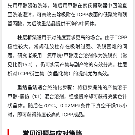
先用甲醇浸泡洗涤，随后用甲醇在索氏提取器中回流直
至洗液澄清，可高效去除吸附在TCPP表面的低聚物和残
留丙酸，为后续重结晶提供干净的中间体。
柱层析法
适用于对纯度要求更高的场合。由于TCPP
极性较大，常规硅胶柱存在吸附过强、洗脱困难的问
题，研究者采用二氯甲烷/甲醇混合溶剂作为洗脱剂（常
见比例15:1），仍可实现产物与副产物的有效分离。柱层
析对TCPP衍生物（如酯化物）的提纯尤为高效。
重结晶法
适合终纯化步骤：将初步提纯的产物溶于
甲醇-氯仿（1:1）混合溶剂，经缓慢冷却可获得亮紫色针
状晶体。随后在70℃、0.02MPa条件下真空干燥1.5小
时，即可获得纯度较高的TCPP成品。
常见问题与应对策略