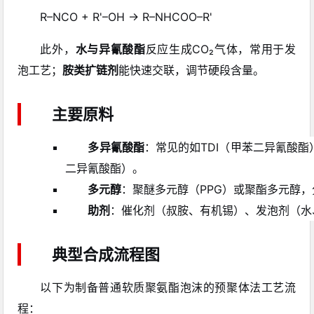
R–NCO + R'–OH → R–NHCOO–R'
此外，
水与异氰酸酯
反应生成CO₂气体，常用于发
泡工艺；
胺类扩链剂
能快速交联，调节硬段含量。
主要原料
多异氰酸酯
：常见的如TDI（甲苯二异氰酸酯
二异氰酸酯）。
多元醇
：聚醚多元醇（PPG）或聚酯多元醇，分
助剂
：催化剂（叔胺、有机锡）、发泡剂（水
典型合成流程图
以下为制备普通软质聚氨酯泡沫的预聚体法工艺流
程：