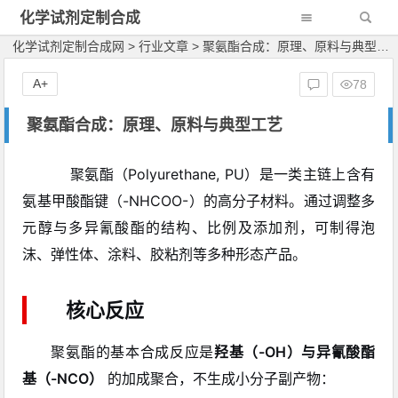
化学试剂定制合成
网
化学试剂定制合成网
>
行业文章
>
聚氨酯合成：原理、原料与典型工艺
A+
78
聚氨酯合成：原理、原料与典型工艺
聚氨酯（Polyurethane, PU）是一类主链上含有
氨基甲酸酯键（-NHCOO-）的高分子材料。通过调整多
元醇与多异氰酸酯的结构、比例及添加剂，可制得泡
沫、弹性体、涂料、胶粘剂等多种形态产品。
核心反应
聚氨酯的基本合成反应是
羟基（-OH）与异氰酸酯
基（-NCO）
的加成聚合，不生成小分子副产物：