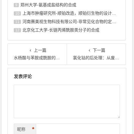
郑州大学-氨基成盐结构的合成
9
上海巿肿瘤研究所-顺铂改造，顺铂衍生物的设计合成
10
河南赛美视生物科技有限公司-非常见化合物的定制合成，工艺研发
11
北京化工大学-长链丙烯酰胺类分子的合成
12
上一篇
下一篇
水杨酸与苯胺成酰胺的反应——水杨酰苯胺的合成研究进展
氯化钴的后处理：从废水回收到产品纯化
文章导航
发表评论
*
昵称