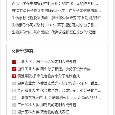
点击化学在生物标记中的应用：铜催化与无铜体系的深度比较
PROTAC分子设计中的Linker化学：连接子如何影响降解 ...
生物素标记鹅脱氧胆酸：胆汁酸受体研究的"多功能探针"
生物素修饰阿米洛利：ENaC离子通道研究的"分子锁与钥匙"
生物素修饰二氢小檗碱：代谢调控靶蛋白鉴定的"双面探针"
化学合成案例
上海大学-小分子化合物定制合成外包
1
浙江工业大学-两个分子相连，小分子设计合成
2
黄淮学院-多个化合物库小分子定制合成
3
湖南农业大学-香豆素荧光素标记修饰小分子，香豆素衍生物的合成
4
华南农业大学-化合物合成，合成定制，小分子化合物的订购
5
上海市东方医院--L-乳酰辅酶A/ L-Lactyl-CoA/4625-32-5/1926 ...
6
广州医科大学-抑制剂的定制合成外包
7
温州医科大学-聚合物的合成表征
8