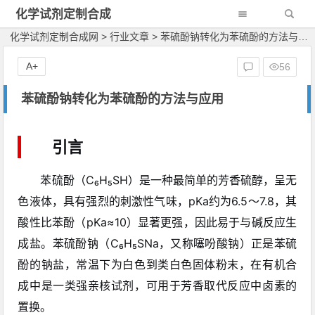
化学试剂定制合成
网
化学试剂定制合成网
>
行业文章
>
苯硫酚钠转化为苯硫酚的方法与应用
A+
56
苯硫酚钠转化为苯硫酚的方法与应用
引言
苯硫酚（C₆H₅SH）是一种最简单的芳香硫醇，呈无
色液体，具有强烈的刺激性气味，pKa约为6.5～7.8，其
酸性比苯酚（pKa≈10）显著更强，因此易于与碱反应生
成盐。苯硫酚钠（C₆H₅SNa，又称噻吩酸钠）正是苯硫
酚的钠盐，常温下为白色到类白色固体粉末，在有机合
成中是一类强亲核试剂，可用于芳香取代反应中卤素的
置换。