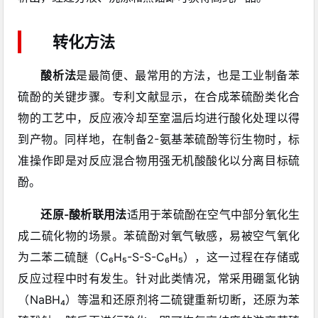
转化方法
酸析法
是最简便、最常用的方法，也是工业制备苯
硫酚的关键步骤。专利文献显示，在合成苯硫酚类化合
物的工艺中，反应液冷却至室温后均进行酸化处理以得
到产物。同样地，在制备2-氨基苯硫酚等衍生物时，标
准操作即是对反应混合物用强无机酸酸化以分离目标硫
酚。
还原-酸析联用法
适用于苯硫酚在空气中部分氧化生
成二硫化物的场景。苯硫酚对氧气敏感，易被空气氧化
为二苯二硫醚（C₆H₅-S-S-C₆H₅），这一过程在存储或
反应过程中时有发生。针对此类情况，常采用硼氢化钠
（NaBH₄）等温和还原剂将二硫键重新切断，还原为苯