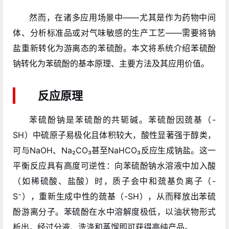
然而，在诸多应用场景中——尤其是作为药物中间
体、分析标准品或对气味敏感的生产工艺——需要将钠
盐重新转化为游离态的苯硫酚。本文将系统介绍苯硫酚
钠转化为苯硫酚的基本原理、主要方法及其应用价值。
反应原理
苯硫酚钠是苯硫酚的共轭碱。苯硫酚因巯基（-
SH）中硫原子易极化且体积较大，酸性显著强于醇类，
可与NaOH、Na₂CO₃甚至NaHCO₃反应生成钠盐。这一
平衡反应具有高度可逆性：向苯硫酚钠水溶液中加入酸
（如稀硫酸、盐酸）时，质子会中和巯基负离子（-
S⁻），重新生成中性的巯基（-SH），从而释放出苯硫
酚游离分子。苯硫酚在水中溶解度极低，以油状物形式
析出，经过分液、洗涤和蒸馏即可获得高纯产品。