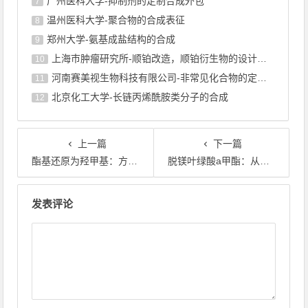
广州医科大学-抑制剂的定制合成外包
7
温州医科大学-聚合物的合成表征
8
郑州大学-氨基成盐结构的合成
9
上海巿肿瘤研究所-顺铂改造，顺铂衍生物的设计合成
10
河南赛美视生物科技有限公司-非常见化合物的定制合成，工艺研发
11
北京化工大学-长链丙烯酰胺类分子的合成
12
上一篇
下一篇
酯基还原为羟甲基：方法、机理与应用
脱镁叶绿酸a甲酯：从叶绿素降解到光敏剂应用
文章导航
发表评论