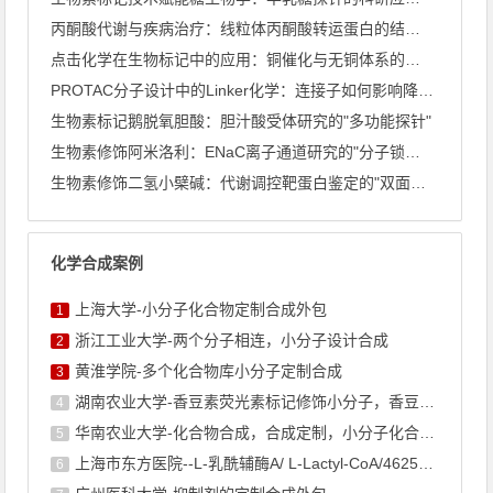
丙酮酸代谢与疾病治疗：线粒体丙酮酸转运蛋白的结构解析
点击化学在生物标记中的应用：铜催化与无铜体系的深度比较
PROTAC分子设计中的Linker化学：连接子如何影响降解 ...
生物素标记鹅脱氧胆酸：胆汁酸受体研究的"多功能探针"
生物素修饰阿米洛利：ENaC离子通道研究的"分子锁与钥匙"
生物素修饰二氢小檗碱：代谢调控靶蛋白鉴定的"双面探针"
化学合成案例
上海大学-小分子化合物定制合成外包
1
浙江工业大学-两个分子相连，小分子设计合成
2
黄淮学院-多个化合物库小分子定制合成
3
湖南农业大学-香豆素荧光素标记修饰小分子，香豆素衍生物的合成
4
华南农业大学-化合物合成，合成定制，小分子化合物的订购
5
上海市东方医院--L-乳酰辅酶A/ L-Lactyl-CoA/4625-32-5/1926 ...
6