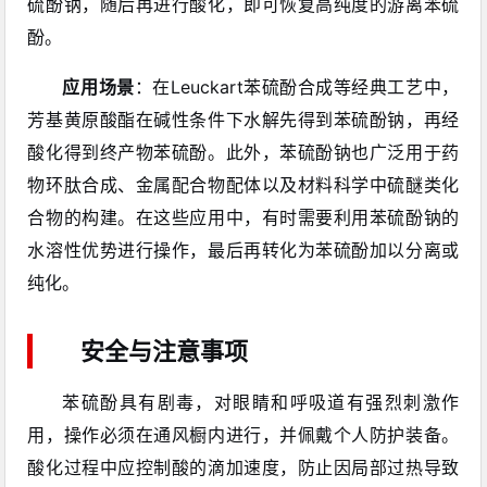
硫酚钠，随后再进行酸化，即可恢复高纯度的游离苯硫
酚。
应用场景
：在Leuckart苯硫酚合成等经典工艺中，
芳基黄原酸酯在碱性条件下水解先得到苯硫酚钠，再经
酸化得到终产物苯硫酚。此外，苯硫酚钠也广泛用于药
物环肽合成、金属配合物配体以及材料科学中硫醚类化
合物的构建。在这些应用中，有时需要利用苯硫酚钠的
水溶性优势进行操作，最后再转化为苯硫酚加以分离或
纯化。
安全与注意事项
苯硫酚具有剧毒，对眼睛和呼吸道有强烈刺激作
用，操作必须在通风橱内进行，并佩戴个人防护装备。
酸化过程中应控制酸的滴加速度，防止因局部过热导致