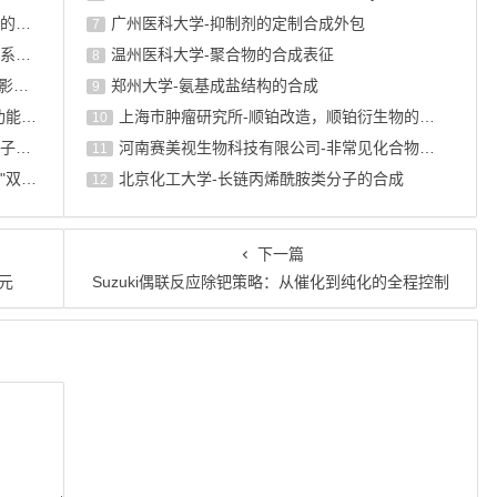
丙酮酸代谢与疾病治疗：线粒体丙酮酸转运蛋白的结构解析
广州医科大学-抑制剂的定制合成外包
7
点击化学在生物标记中的应用：铜催化与无铜体系的深度比较
温州医科大学-聚合物的合成表征
8
PROTAC分子设计中的Linker化学：连接子如何影响降解 ...
郑州大学-氨基成盐结构的合成
9
生物素标记鹅脱氧胆酸：胆汁酸受体研究的"多功能探针"
上海巿肿瘤研究所-顺铂改造，顺铂衍生物的设计合成
10
生物素修饰阿米洛利：ENaC离子通道研究的"分子锁与钥匙"
河南赛美视生物科技有限公司-非常见化合物的定制合成，工艺研发
11
生物素修饰二氢小檗碱：代谢调控靶蛋白鉴定的"双面探针"
北京化工大学-长链丙烯酰胺类分子的合成
12
下一篇
元
Suzuki偶联反应除钯策略：从催化到纯化的全程控制