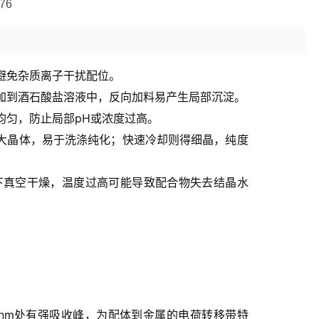
避免杂质离子干扰配位。
加到酒石酸盐溶液中，反向加料易产生局部沉淀。
均匀，防止局部pH或浓度过高。
大晶体，易于洗涤纯化；快速冷却则得细晶，纯度
下真空干燥，温度过高可能导致配合物失去结晶水
00 nm处有强吸收峰，为配体到金属的电荷转移带特