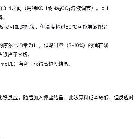
3-4之间（用稀KOH或Na₂CO₃溶液调节）。pH
解。
浴中反应可加速配位，但温度超过80℃可能导致配合
摩尔比通常为1:1，但略过量（5-10%）的酒石酸
离铁离子水解。
0 mol/L）有利于获得高纯度结晶。
化铁反应，随后加入钾盐结晶。此法原料成本较低，但反应时