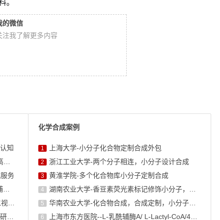
原料。
我的微信
关注我了解更多内容
化学合成案例
认知
上海大学-小分子化合物定制合成外包
1
二氢辣椒素通过LKB1/AMPK通路增强自噬改善高糖诱导心肌 ...
浙江工业大学-两个分子相连，小分子设计合成
2
式服务
黄淮学院-多个化合物库小分子定制合成
3
生物素标记在 RNA Pull-Down 中的应用：如何捕获 ...
湖南农业大学-香豆素荧光素标记修饰小分子，香豆素衍生物的合成
4
PEG Linker长度优化：生物素标记实验中不可忽视的关键 ...
华南农业大学-化合物合成，合成定制，小分子化合物的订购
5
生物素标记技术赋能糖生物学：半乳糖探针的科研应用全景
上海市东方医院--L-乳酰辅酶A/ L-Lactyl-CoA/4625-32-5/1926 ...
6