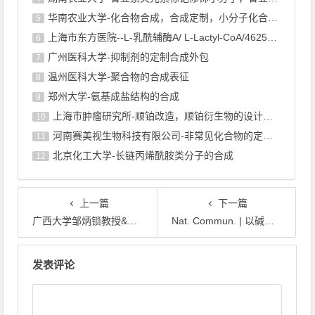
华南农业大学-化合物合成，合成定制，小分子化合物的订购
5
上海市东方医院--L-乳酰辅酶A/ L-Lactyl-CoA/4625-32-5/1926 ...
6
广州医科大学-抑制剂的定制合成外包
7
温州医科大学-聚合物的合成表征
8
郑州大学-氨基成盐结构的合成
9
上海巿肿瘤研究所-顺铂改造，顺铂衍生物的设计合成
10
河南赛美视生物科技有限公司-非常见化合物的定制合成，工艺研发
11
北京化工大学-长链丙烯酰胺类分子的合成
12
上一篇
下一篇
广西大学邹炳锁教授&彭辉副教授团队：锑掺杂和结构调控实现在空气稳定的高效发射和三模光致发光开关锡( IV )基金属卤化物
Nat. Commun. | 以碱基级分辨率定量检测转录组中的二氢尿苷分布
文章导航
发表评论