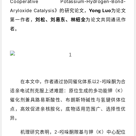
Cooperative Potassium-Hydrogen-Bond-
Aryloxide Catalysis
》的研究论文，
Yong Luo
为论文
第一作者，
刘松、刘易东
、
林绍全
为论文共同通讯作
者。
在本文中，作者通过
协同催化体系
以2-吲哚酮为合
适亲电试剂克服上述难题：原位生成的多功能钾（K）
催化剂兼具路易斯酸性、布朗斯特碱性与氢键供体位
点，高效促进亲核胺化，底物适用范围广、选择性优
异。
机理研究表明，
2-吲哚酮
羰基与钾（K）中心配位