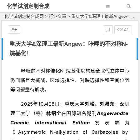
化学试剂定制合成
网
化学试剂定制合成网
>
行业文章
>
重庆大学&深理工最新Angew：咔唑的不对称N-烷基化！
A+
141
重庆大学&深理工最新Angew：咔唑的不对称N-
烷基化！
咔唑的不对称催化N-烷基化以构建
全取代立体中心
仍面临巨大挑战，区域选择性、对映选择性和空间位阻
等问题亟待解决。
2025
年
10
月
28
日，重庆
大学
刘松、刘易东
，深圳
理工大学（筹）
林绍全
在国际知名期刊
Angewandte 
Chemie International Edition
发表题为
《Asymmetric N-alkylation of Carbazoles by 