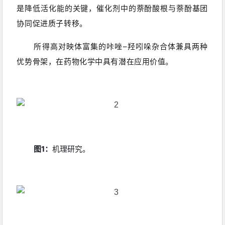
是降低活化能的关键，催化剂中的
萘酚酸根
与萘酚基团
协同促进质子转移。
所得高对映体富集的咔唑–羟吲哚杂合体兼具两种
优势骨架，在药物化学中具有潜在应用价值。
图1：
机理研究
。