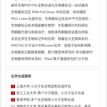
纳孚生物PROTAC定制合成与生物素标记一站式服务
生物素标记在 RNA Pull-Down 中的应用：如何捕获 ...
PEG Linker长度优化：生物素标记实验中不可忽视的关键 ...
生物素标记技术赋能糖生物学：半乳糖探针的科研应用全景
丙酮酸代谢与疾病治疗：线粒体丙酮酸转运蛋白的结构解析
点击化学在生物标记中的应用：铜催化与无铜体系的深度比较
PROTAC分子设计中的Linker化学：连接子如何影响降解 ...
生物素标记鹅脱氧胆酸：胆汁酸受体研究的"多功能探针"
生物素修饰阿米洛利：ENaC离子通道研究的"分子锁与钥匙"
化学合成案例
上海大学-小分子化合物定制合成外包
1
浙江工业大学-两个分子相连，小分子设计合成
2
黄淮学院-多个化合物库小分子定制合成
3
湖南农业大学-香豆素荧光素标记修饰小分子，香豆素衍生物的合成
4