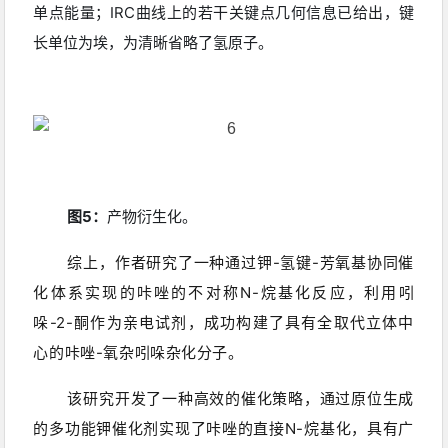
单点能量；IRC曲线上的若干关键点几何信息已给出，键
长单位为埃，为清晰省略了氢原子
。
图5：
产物衍生化
。
综上，作者研究了一种通过钾-氢键-芳氧基协同催
化体系实现的咔唑的
不对称N-烷基化
反应，利用吲
哚-2-酮作为亲电试剂，成功构建了具有全取代立体中
心的咔唑-氧杂吲哚杂化分子。
该研究开发了一种高效的催化策略，通过原位生成
的多功能钾催化剂实现了咔唑的直接N-烷基化，具有广